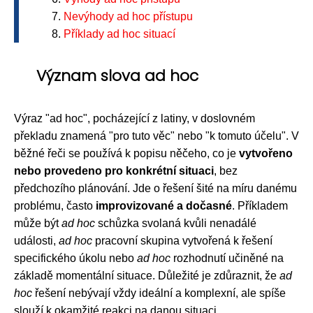
Nevýhody ad hoc přístupu
Příklady ad hoc situací
Význam slova ad hoc
Výraz "ad hoc", pocházející z latiny, v doslovném
překladu znamená "pro tuto věc" nebo "k tomuto účelu". V
běžné řeči se používá k popisu něčeho, co je
vytvořeno
nebo provedeno pro konkrétní situaci
, bez
předchozího plánování. Jde o řešení šité na míru danému
problému, často
improvizované a dočasné
. Příkladem
může být
ad hoc
schůzka svolaná kvůli nenadálé
události,
ad hoc
pracovní skupina vytvořená k řešení
specifického úkolu nebo
ad hoc
rozhodnutí učiněné na
základě momentální situace. Důležité je zdůraznit, že
ad
hoc
řešení nebývají vždy ideální a komplexní, ale spíše
slouží k okamžité reakci na danou situaci.