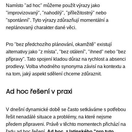
Namísto "ad hoc" můžeme použít výrazy jako
"improvizovaný", "nahodilý", "příležitostný" nebo
"spontánní". Tyto výrazy zdůrazňují momentální a
neplánovaný charakter dané věci.
Pro "bez předchozího plánování, okamžitě" existují
alternativy jako "z místa", "bez otálení", "ihned" nebo "bez
přípravy". Tato spojení kladou důraz na rychlost a absenci
prodlevy. Volba vhodného synonyma závisí na kontextu a
na tom, jaký aspekt sdělení chceme zdůraznit.
Ad hoc řešení v praxi
V dnešní dynamické době se často setkáváme s potřebou
řešit nenadálé situace a problémy, na které nejsme
předem připraveni. Právě v těchto momentech přichází na
řadu ad hoc řešení.
Ad hoc, z latinského "pro tuto