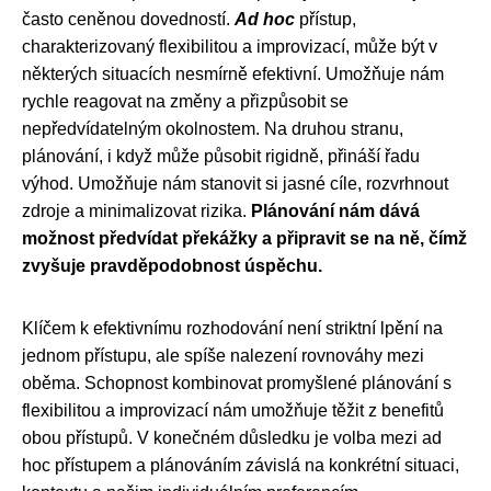
často ceněnou dovedností.
Ad hoc
přístup,
charakterizovaný flexibilitou a improvizací, může být v
některých situacích nesmírně efektivní. Umožňuje nám
rychle reagovat na změny a přizpůsobit se
nepředvídatelným okolnostem. Na druhou stranu,
plánování, i když může působit rigidně, přináší řadu
výhod. Umožňuje nám stanovit si jasné cíle, rozvrhnout
zdroje a minimalizovat rizika.
Plánování nám dává
možnost předvídat překážky a připravit se na ně, čímž
zvyšuje pravděpodobnost úspěchu.
Klíčem k efektivnímu rozhodování není striktní lpění na
jednom přístupu, ale spíše nalezení rovnováhy mezi
oběma. Schopnost kombinovat promyšlené plánování s
flexibilitou a improvizací nám umožňuje těžit z benefitů
obou přístupů. V konečném důsledku je volba mezi ad
hoc přístupem a plánováním závislá na konkrétní situaci,