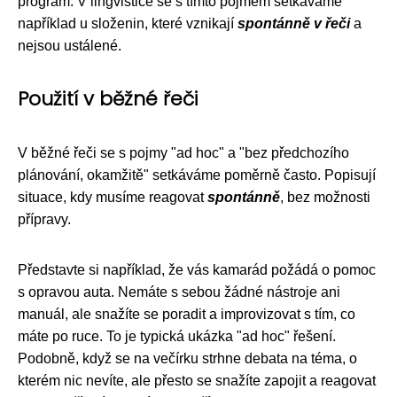
program. V lingvistice se s tímto pojmem setkáváme
například u složenin, které vznikají
spontánně v řeči
a
nejsou ustálené.
Použití v běžné řeči
V běžné řeči se s pojmy "ad hoc" a "bez předchozího
plánování, okamžitě" setkáváme poměrně často. Popisují
situace, kdy musíme reagovat
spontánně
, bez možnosti
přípravy.
Představte si například, že vás kamarád požádá o pomoc
s opravou auta. Nemáte s sebou žádné nástroje ani
manuál, ale snažíte se poradit a improvizovat s tím, co
máte po ruce. To je typická ukázka "ad hoc" řešení.
Podobně, když se na večírku strhne debata na téma, o
kterém nic nevíte, ale přesto se snažíte zapojit a reagovat