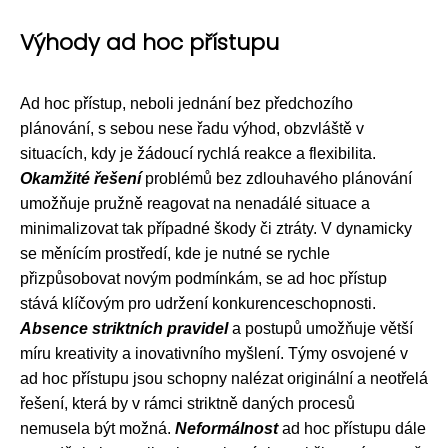
Výhody ad hoc přístupu
Ad hoc přístup, neboli jednání bez předchozího
plánování, s sebou nese řadu výhod, obzvláště v
situacích, kdy je žádoucí rychlá reakce a flexibilita.
Okamžité řešení
problémů bez zdlouhavého plánování
umožňuje pružně reagovat na nenadálé situace a
minimalizovat tak případné škody či ztráty. V dynamicky
se měnícím prostředí, kde je nutné se rychle
přizpůsobovat novým podmínkám, se ad hoc přístup
stává klíčovým pro udržení konkurenceschopnosti.
Absence striktních pravidel
a postupů umožňuje větší
míru kreativity a inovativního myšlení. Týmy osvojené v
ad hoc přístupu jsou schopny nalézat originální a neotřelá
řešení, která by v rámci striktně daných procesů
nemusela být možná.
Neformálnost
ad hoc přístupu dále