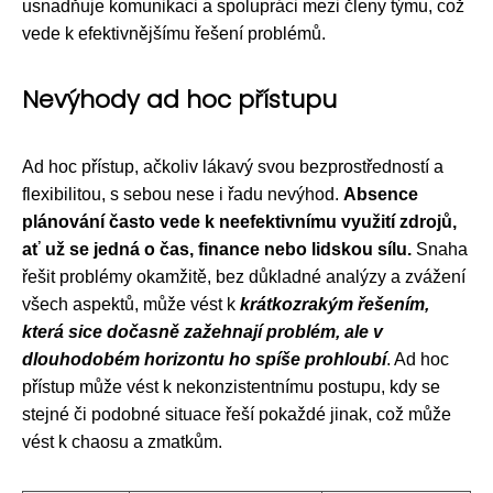
usnadňuje komunikaci a spolupráci mezi členy týmu, což
vede k efektivnějšímu řešení problémů.
Nevýhody ad hoc přístupu
Ad hoc přístup, ačkoliv lákavý svou bezprostředností a
flexibilitou, s sebou nese i řadu nevýhod.
Absence
plánování často vede k neefektivnímu využití zdrojů,
ať už se jedná o čas, finance nebo lidskou sílu.
Snaha
řešit problémy okamžitě, bez důkladné analýzy a zvážení
všech aspektů, může vést k
krátkozrakým řešením,
která sice dočasně zažehnají problém, ale v
dlouhodobém horizontu ho spíše prohloubí
. Ad hoc
přístup může vést k nekonzistentnímu postupu, kdy se
stejné či podobné situace řeší pokaždé jinak, což může
vést k chaosu a zmatkům.