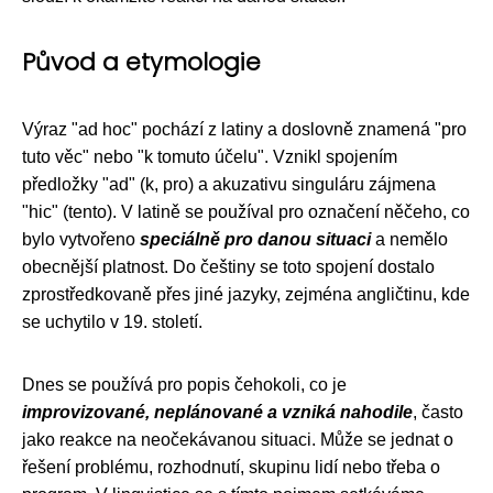
Původ a etymologie
Výraz "ad hoc" pochází z latiny a doslovně znamená "pro
tuto věc" nebo "k tomuto účelu". Vznikl spojením
předložky "ad" (k, pro) a akuzativu singuláru zájmena
"hic" (tento). V latině se používal pro označení něčeho, co
bylo vytvořeno
speciálně pro danou situaci
a nemělo
obecnější platnost. Do češtiny se toto spojení dostalo
zprostředkovaně přes jiné jazyky, zejména angličtinu, kde
se uchytilo v 19. století.
Dnes se používá pro popis čehokoli, co je
improvizované, neplánované a vzniká nahodile
, často
jako reakce na neočekávanou situaci. Může se jednat o
řešení problému, rozhodnutí, skupinu lidí nebo třeba o