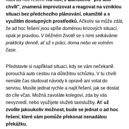
chvíli", znamená improvizovat a reagovat na vzniklou
situaci bez předchozího plánování, okamžitě a s
využitím dostupných prostředků.
Ačkoliv se může zdát,
že ad hoc řešení jsou spíše doménou krizových situací,
opak je pravdou.
V běžném životě se s nimi setkáváme
prakticky denně, ať už v práci, doma nebo ve volném
čase.
Představte si například situaci, kdy se vám nečekaně
porouchá auto cestou na důležitou schůzku. V tu chvíli
nemáte čas studovat návody k opravě ani volat do
servisu. Musíte jednat rychle a najít řešení, jak se dostat
do cíle včas. Možná zavoláte kolegovi, zda by vás
nevyzvedl, nebo využijete služeb taxislužby.
Ať už
zvolíte jakoukoliv možnost, bude se jednat o ad hoc
řešení, které vám pomůže překonat nenadálou
překážku.