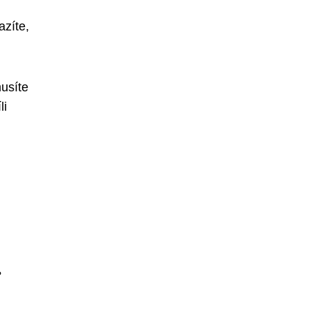
azíte,
usíte
li
?