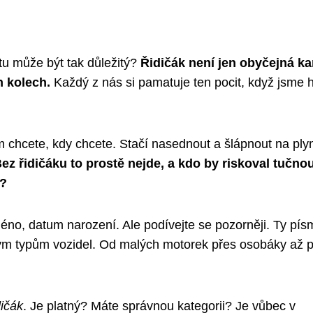
tu může být tak důležitý?
Řidičák není jen obyčejná ka
h kolech.
Každý z nás si pamatuje ten pocit, když jsme 
 chcete, kdy chcete. Stačí nasednout a šlápnout na plyn
ez řidičáku to prostě nejde, a kdo by riskoval tučno
m?
méno, datum narození. Ale podívejte se pozorněji. Ty pí
zným typům vozidel. Od malých motorek přes osobáky až 
dičák
. Je platný? Máte správnou kategorii? Je vůbec v