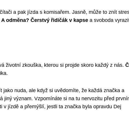
ítači a pak jízda s komisařem. Jasně, může to znít stres
.
A odměna? Čerstvý řidičák v kapse
a svoboda vyrazit
ová životní zkouška, kterou si projde skoro každý z nás.
Č
ika.
t jako nuda, ale když si uvědomíte, že každá značka a
má jiný význam. Vzpomínáte si na tu nervozitu před prvn
 v jízdě a přemýšlí, jestli ta značka byla opravdu Dej