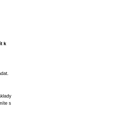
ít k
ádat.
áklady
míte s