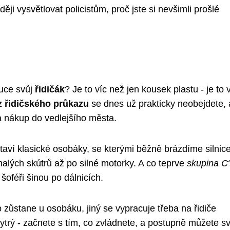
i vysvětlovat policistům, proč jste si nevšimli prošlé
ruce svůj
řidičák
? Je to víc než jen kousek plastu - je to
 řidičského průkazu
se dnes už prakticky neobejdete, 
na nákup do vedlejšího města.
staví klasické osobáky, se kterými běžně brázdíme silnic
alých skútrů až po silné motorky. A co teprve
skupina C
 šoféři šinou po dálnicích.
o zůstane u osobáku, jiný se vypracuje třeba na řidiče
ytrý - začnete s tím, co zvládnete, a postupně můžete s