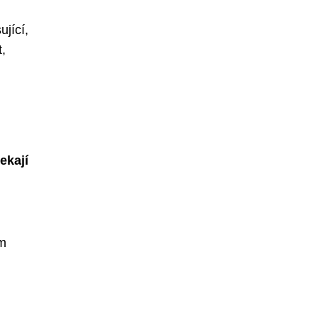
ující,
,
ekají
ím