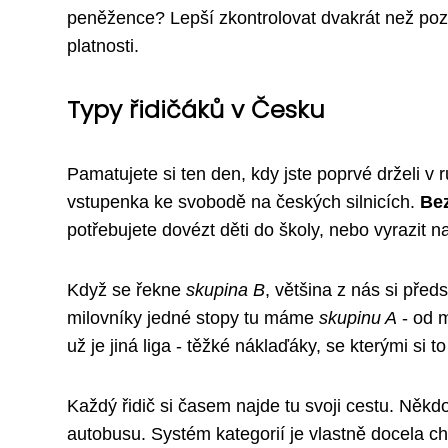
peněžence? Lepší zkontrolovat dvakrát než pozděj
platnosti.
Typy řidičáků v Česku
Pamatujete si ten den, kdy jste poprvé drželi v 
vstupenka ke svobodě na českých silnicích.
Bez
potřebujete dovézt děti do školy, nebo vyrazit 
Když se řekne
skupina B
, většina z nás si před
milovníky jedné stopy tu máme
skupinu A
- od m
už je jiná liga - těžké náklaďáky, se kterými si to
Každý řidič si časem najde tu svoji cestu. Někd
autobusu. Systém kategorií je vlastně docela ch