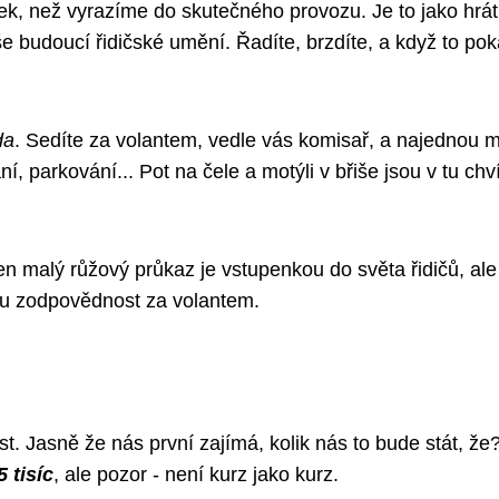
k, než vyrazíme do skutečného provozu. Je to jako hrát
 budoucí řidičské umění. Řadíte, brzdíte, a když to pok
da
. Sedíte za volantem, vedle vás komisař, a najednou m
 parkování... Pot na čele a motýli v břiše jsou v tu chví
n malý růžový průkaz je vstupenkou do světa řidičů, ale
ou zodpovědnost za volantem.
st. Jasně že nás první zajímá, kolik nás to bude stát, že
5 tisíc
, ale pozor - není kurz jako kurz.