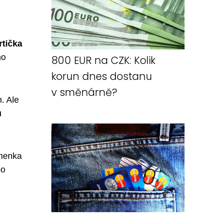
rtička
ho
800 EUR na CZK: Kolik
korun dnes dostanu
v směnárně?
. Ale
u
smenka
po