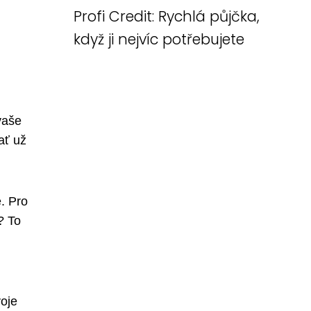
Profi Credit: Rychlá půjčka,
když ji nejvíc potřebujete
 vaše
ať už
e. Pro
? To
voje