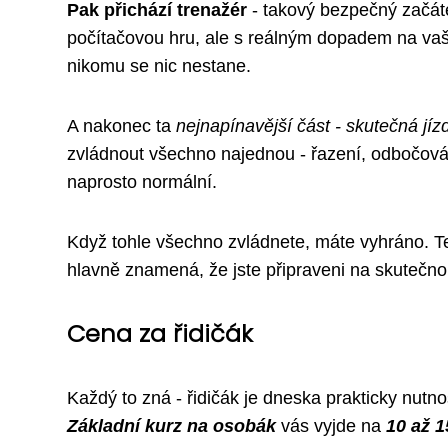
Pak přichází trenažér
- takový bezpečný začáte
počítačovou hru, ale s reálným dopadem na vaše
nikomu se nic nestane.
A nakonec ta
nejnapínavější část - skutečná jíz
zvládnout všechno najednou - řazení, odbočování,
naprosto normální.
Když tohle všechno zvládnete, máte vyhráno. Te
hlavně znamená, že jste připraveni na skutečn
Cena za řidičák
Každý to zná - řidičák je dneska prakticky nutno
Základní kurz na osobák
vás vyjde na
10 až 1