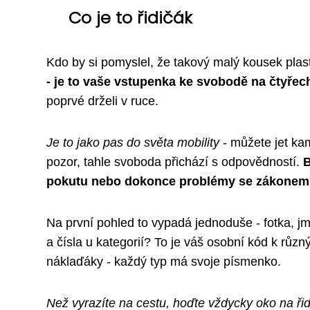
Co je to řidičák
Kdo by si pomyslel, že takový malý kousek plas
- je to vaše vstupenka ke svobodě na čtyřec
poprvé drželi v ruce.
Je to jako pas do světa mobility
- můžete jet kam
pozor, tahle svoboda přichází s odpovědností.
B
pokutu nebo dokonce problémy se zákone
Na první pohled to vypadá jednoduše - fotka, j
a čísla u kategorií? To je váš osobní kód k rů
náklaďáky - každý typ má svoje písmenko.
Než vyrazíte na cestu, hoďte vždycky oko na ři