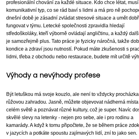
profesionální chování za každé situace. Kdo chce létat, musí
komunikativní typ, co se rád baví s lidmi a má pro ně pochop
dnešní době je zásadní zvládat stresové situace a umět dob
fungovat v týmu. Letecké společnosti zpravidla hledají
středoškoláky, kteří výborně ovládají angličtinu, a každý dalš
je samozřejmě plus. Tato práce je fyzicky náročná, takže dob
kondice a zdraví jsou nutností. Pokud máte zkušenosti s prac
lidmi, třeba z obchodu nebo restaurace, budete mít určitě vý
Výhody a nevýhody profese
Být letuškou má svoje kouzlo, ale není to vždycky procházka
růžovou zahradou. Jasně, můžete objevovat nádherná místa
celém světě a poznávat různé kultury, což je super. Navíc do
skvělé slevy na letenky - nejen pro sebe, ale i pro rodinu a
kamarády. A když k tomu připočtete, že se během práce zdok
v jazycích a potkáte spoustu zajímavých lidí, zní to jako sen.