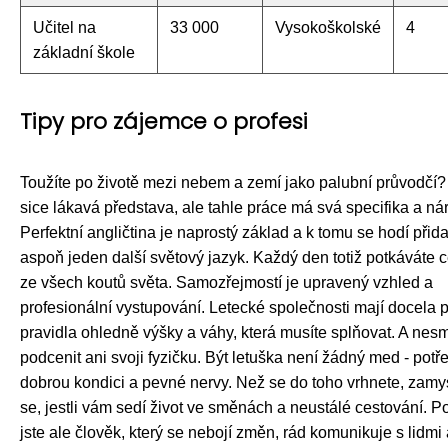
Učitel na
33 000
Vysokoškolské
4
základní škole
Tipy pro zájemce o profesi
Toužíte po životě mezi nebem a zemí jako palubní průvodčí? 
sice lákavá představa, ale tahle práce má svá specifika a ná
Perfektní angličtina je naprostý základ a k tomu se hodí přida
aspoň jeden další světový jazyk. Každý den totiž potkáváte ce
ze všech koutů světa. Samozřejmostí je upravený vzhled a
profesionální vystupování. Letecké společnosti mají docela 
pravidla ohledně výšky a váhy, která musíte splňovat. A nesm
podcenit ani svoji fyzičku. Být letuška není žádný med - potř
dobrou kondici a pevné nervy. Než se do toho vrhnete, zamy
se, jestli vám sedí život ve směnách a neustálé cestování. 
jste ale člověk, který se nebojí změn, rád komunikuje s lidmi