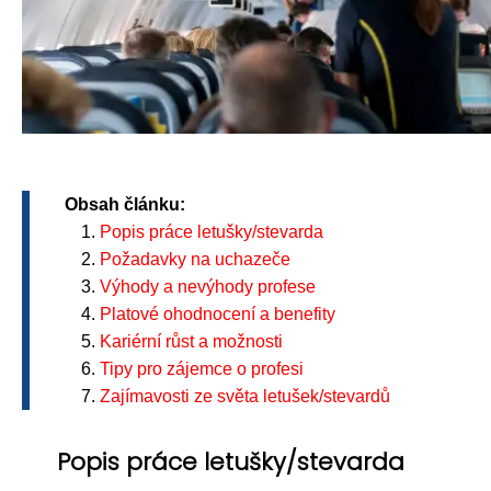
Obsah článku:
Popis práce letušky/stevarda
Požadavky na uchazeče
Výhody a nevýhody profese
Platové ohodnocení a benefity
Kariérní růst a možnosti
Tipy pro zájemce o profesi
Zajímavosti ze světa letušek/stevardů
Popis práce letušky/stevarda