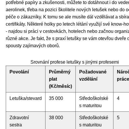
potřebné papíry a zkušenosti, můžete to dotáhnout i do vede
aerolinek, třeba na pozici školitele nových letušek nebo do 
péče o zákazníky. K tomu se ale musíte dál vzdělávat a sbíra
certifikáty. Některé holky po letech létání využijí své know-h
- najdou si práci v cestovkách, hotelech nebo začnou organi
různé akce. Je fakt, že s praxí letušky se vám otevřou dveře 
spousty zajímavých oborů.
Srovnání profese letušky s jinými profesemi
Povolání
Průměrný
Požadované
Náro
plat
vzdělání
práce
(Kč/měsíc)
Letuška/stevard
35 000
Středoškolské
4
s maturitou
Zdravotní
38 000
Středoškolské
5
sestra
s maturitou