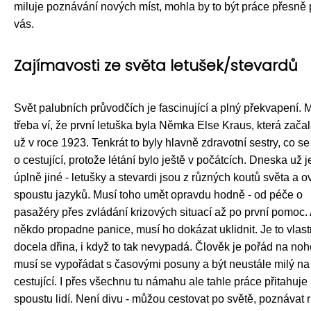
miluje poznávání nových míst, mohla by to být práce přesně 
vás.
Zajímavosti ze světa letušek/stevardů
Svět palubních průvodčích je fascinující a plný překvapení.
třeba ví, že první letuška byla Němka Else Kraus, která začal
už v roce 1923. Tenkrát to byly hlavně zdravotní sestry, co se
o cestující, protože létání bylo ještě v počátcích. Dneska už j
úplně jiné - letušky a stevardi jsou z různých koutů světa a o
spoustu jazyků. Musí toho umět opravdu hodně - od péče o
pasažéry přes zvládání krizových situací až po první pomoc.
někdo propadne panice, musí ho dokázat uklidnit. Je to vlas
docela dřina, i když to tak nevypadá. Člověk je pořád na noh
musí se vypořádat s časovými posuny a být neustále milý na
cestující. I přes všechnu tu námahu ale tahle práce přitahuje
spoustu lidí. Není divu - můžou cestovat po světě, poznávat 