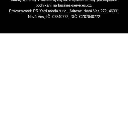
podnikání na busines-services.cz.
Provozovatel: PR Yard media s.r.o., Adresa: Nová Ves 272, 46331
Nová Ves, IČ: 07840772, DIČ: CZ07840772