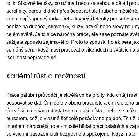
tolik. Šikovné letušky, co už mají něco za sebou a dělají pro 
aerolinky, berou klidně i přes šedesát tisíc hrubého měsíčně.
tomu mají super výhody - třeba levnější letenky pro sebe a ro
peníze na důchod, stravenky, kurzy jazyků nebo slevy na ub
celém světě. Je to sice náročná práce, ale zase poznáte svět
zažijete spoustu zajímavého. Proto to spoustu holek bere ja
splněný sen, i když musí pracovat o víkendech a svátcích a
jsou dost nepravidelné.
Kariérní růst a možnosti
Práce palubní průvodčí je skvělá volba pro ty, kdo chtějí růst
posouvat se dál. Čím déle v oboru pracujete a čím víc toho u
tím větší máte šanci dostat se na lepší místa. Třeba se můžet
purserem, což je vlastně šéf celé posádky na palubě. To už j
mnohem náročnější role - musíte hlídat práci ostatních a zajis
se všichni pasažéři cítili bezpečně a spokojeně. Když máte