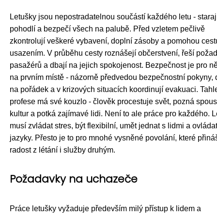
Letušky jsou nepostradatelnou součástí každého letu - staraj
pohodlí a bezpečí všech na palubě. Před vzletem pečlivě
zkontrolují veškeré vybavení, doplní zásoby a pomohou cest
usazením. V průběhu cesty roznášejí občerstvení, řeší poža
pasažérů a dbají na jejich spokojenost. Bezpečnost je pro n
na prvním místě - názorně předvedou bezpečnostní pokyny, d
na pořádek a v krizových situacích koordinují evakuaci. Tahl
profese má své kouzlo - člověk procestuje svět, pozná spous
kultur a potká zajímavé lidi. Není to ale práce pro každého. 
musí zvládat stres, být flexibilní, umět jednat s lidmi a ovládat
jazyky. Přesto je to pro mnohé vysněné povolání, které přiná
radost z létání i služby druhým.
Požadavky na uchazeče
Práce letušky vyžaduje především milý přístup k lidem a