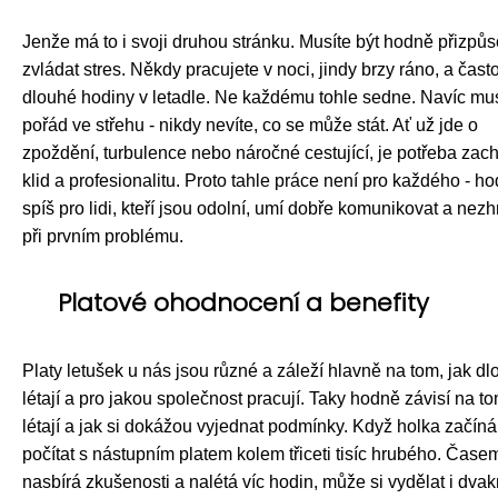
Jenže má to i svoji druhou stránku. Musíte být hodně přizpůs
zvládat stres. Někdy pracujete v noci, jindy brzy ráno, a často
dlouhé hodiny v letadle. Ne každému tohle sedne. Navíc mus
pořád ve střehu - nikdy nevíte, co se může stát. Ať už jde o
zpoždění, turbulence nebo náročné cestující, je potřeba zac
klid a profesionalitu. Proto tahle práce není pro každého - ho
spíš pro lidi, kteří jsou odolní, umí dobře komunikovat a nezh
při prvním problému.
Platové ohodnocení a benefity
Platy letušek u nás jsou různé a záleží hlavně na tom, jak d
létají a pro jakou společnost pracují. Taky hodně závisí na t
létají a jak si dokážou vyjednat podmínky. Když holka začín
počítat s nástupním platem kolem třiceti tisíc hrubého. Čase
nasbírá zkušenosti a nalétá víc hodin, může si vydělat i dvak