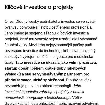
Klíčové investice a projekty
Oliver Dlouhý, český podnikatel a investor, se ve světě
byznysu pohybuje s jistotou ostříleného profesionála.
Jeho jméno je spojeno s řadou klíčových investic a
projektů, které mu vynesly nejen uznání, ale i významné
finanční zisky. Mezi jeho nejvýznamnější počiny patří
bezesporu investice do technologického startupu, který
se zabývá vývojem umělé inteligence pro medicínské
účely.
Tato investice se ukázala jako velmi prozíravá,
startup dosáhl během krátké doby raketových
výsledků a stal se vyhledávaným partnerem pro
přední farmaceutické společnosti.
Dlouhý se však
nezaměřuje pouze na oblast technologií.
Jeho
investorské portfolio zahrnuje i projekty z oblasti
nemovitostí, energetiky a biotechnologií.
Věří v
diverzifikaci a hledá příležitosti napříč různými odvětvími.