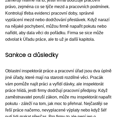
zaměřují hlavně na to, jestli firma dodržuje pracovní
právo, zejména co se týče mezd a pracovních podmínek.
Kontrolují třeba evidenci pracovní doby, správné
vyplácení mezd nebo dodržování přestávek. Když narazí
na nějaké pochybení, můžou firmě napařit pokutu nebo
nařídit, aby dala věci do pořádku. Firma se sice může
odvolat k Úřadu práce, ale to už je další kapitola.
Sankce a důsledky
Oblastní inspektorát práce a pracovní úřad jsou dva úplně
jiné úřady, které mají na starosti rozdílné věci. Pracák
vám pomůže najít práci a vyřídí dávky, ale inspektorát
práce hlídá, jestli firmy dodržují pracovní předpisy. Když
zaměstnavatel poruší zákon, může mu inspektorát napařit
pokutu - záleží na tom, jak moc to přehnal. Nejčastěji se
řeší práce načerno, nevyplacené výplaty nebo když šéf
nutí lidi makat přesčas. Pro firmu to ale není jen o