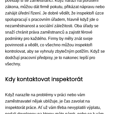
povídají si se zaměstnanci. Když narazí na porušení
zákona, můžou dát firmě pokutu, přikázat nápravu nebo
zahájit úřední řízení. Je dobré vědět, že inspektoři úzce
spolupracují s pracovním úřadem, hlavně když jde o
nezaměstnanost a sociální záležitosti. Oba úřady se
snaží chránit práva zaměstnanců a zajistit férové
podmínky pro každého. Firmy by měly znát svoje
povinnosti a vědět, co všechno můžou inspektoři
kontrolovat, aby se vyhnuly zbytečným potížím. Když se
dodržují pracovní předpisy, je to nakonec lepší pro
všechny.
Kdy kontaktovat inspektorát
Když narazíte na problémy v práci nebo vám
zaměstnavatel nějak ubližuje, je čas zavolat na
inspektorát práce. Ať už vám třeba nevyplatili výplatu,
nedali dovolenou na kterou máte nárok, nebo se k vám