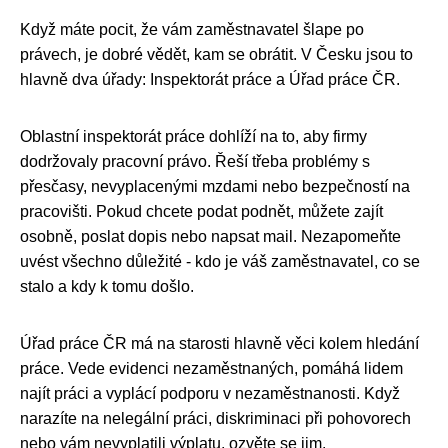
Když máte pocit, že vám zaměstnavatel šlape po
právech, je dobré vědět, kam se obrátit. V Česku jsou to
hlavně dva úřady: Inspektorát práce a Úřad práce ČR.
Oblastní inspektorát práce dohlíží na to, aby firmy
dodržovaly pracovní právo. Řeší třeba problémy s
přesčasy, nevyplacenými mzdami nebo bezpečností na
pracovišti. Pokud chcete podat podnět, můžete zajít
osobně, poslat dopis nebo napsat mail. Nezapomeňte
uvést všechno důležité - kdo je váš zaměstnavatel, co se
stalo a kdy k tomu došlo.
Úřad práce ČR má na starosti hlavně věci kolem hledání
práce. Vede evidenci nezaměstnaných, pomáhá lidem
najít práci a vyplácí podporu v nezaměstnanosti. Když
narazíte na nelegální práci, diskriminaci při pohovorech
nebo vám nevyplatili výplatu, ozvěte se jim.