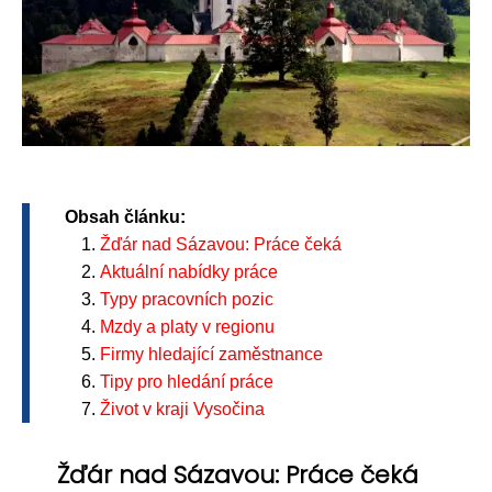
Obsah článku:
Žďár nad Sázavou: Práce čeká
Aktuální nabídky práce
Typy pracovních pozic
Mzdy a platy v regionu
Firmy hledající zaměstnance
Tipy pro hledání práce
Život v kraji Vysočina
Žďár nad Sázavou: Práce čeká