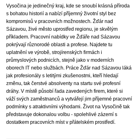
Vysočina je jedinečný kraj, kde se snoubí krásná příroda
s bohatou historií a nabízí příjemný životní styl bez
kompromisů v pracovních možnostech. Žďár nad
Sázavou, živé město uprostřed regionu, je skvělým
příkladem. Pracovní nabídky ve Žďáře nad Sázavou
pokrývají různorodé oblasti a profese. Najdete tu
uplatnění ve výrobě, strojírenských firmách i
průmyslových podnicích, stejně jako v moderních
oborech IT nebo službách. Práce Žďár nad Sázavou láká
jak profesionály s letitými zkušenostmi, kteří hledají
změnu, tak čerstvé absolventy na startu své profesní
dráhy. V místě působí řada zavedených firem, které si
váží svých zaměstnanců a vytvářejí jim příjemné pracovní
podmínky s atraktivními výhodami. Život na Vysočině tak
představuje dokonalou volbu - spolehlivé zázemí s
dostatkem pracovních míst v přátelském prostředí.