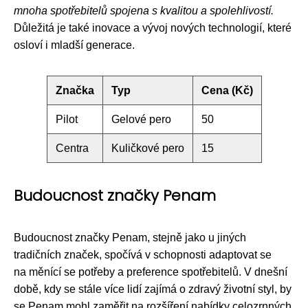
mnoha spotřebitelů spojena s kvalitou a spolehlivostí.
Důležitá je také inovace a vývoj nových technologií, které
osloví i mladší generace.
Značka
Typ
Cena (Kč)
Pilot
Gelové pero
50
Centra
Kuličkové pero
15
Budoucnost značky Penam
Budoucnost značky Penam, stejně jako u jiných
tradičních značek, spočívá v schopnosti adaptovat se
na měnící se potřeby a preference spotřebitelů. V dnešní
době, kdy se stále více lidí zajímá o zdravý životní styl, by
se Penam mohl zaměřit na rozšíření nabídky celozrnných