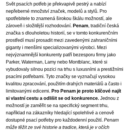
Svět psacích potřeb je překvapivě pestrý a nabízí
nepřeberné množství značek, modelů a stylů. Pro
spotřebitele to znamená širokou škálu možností, ale
zároveň i složitější rozhodování.
Penam
, tradiční česká
značka s dlouholetou historií, se v tomto konkurenčním
prostředí musí prosadit mezi zavedenými zahraničními
giganty i menšími specializovanými výrobci. Mezi
nejvýznamnější konkurenty patří bezesporu firmy jako
Parker, Waterman, Lamy nebo Montblanc, které si
vybudovaly silnou pozici na trhu s luxusními a prestižními
psacími potřebami. Tyto značky se vyznačují vysokou
kvalitou zpracování, použitím drahých materiálů a často i
limitovanými edicemi.
Pro Penam je proto klíčové najít
si vlastní cestu a odlišit se od konkurence.
Jednou z
možností je zaměřit se na specifický segment trhu,
například na zákazníky hledající spolehlivé a cenově
dostupné psací potřeby pro každodenní použití.
Penam
může těžit ze své historie a tradice, která je v očích