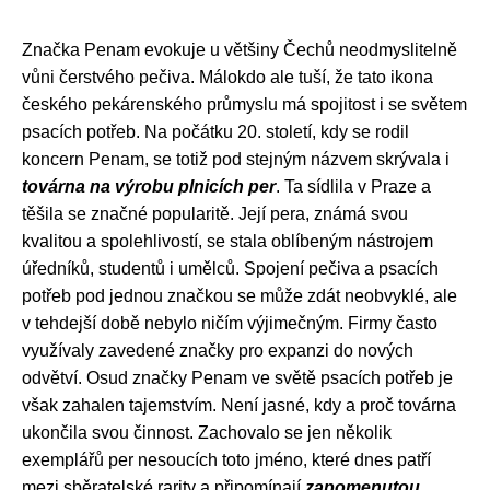
Značka Penam evokuje u většiny Čechů neodmyslitelně
vůni čerstvého pečiva. Málokdo ale tuší, že tato ikona
českého pekárenského průmyslu má spojitost i se světem
psacích potřeb. Na počátku 20. století, kdy se rodil
koncern Penam, se totiž pod stejným názvem skrývala i
továrna na výrobu plnicích per
. Ta sídlila v Praze a
těšila se značné popularitě. Její pera, známá svou
kvalitou a spolehlivostí, se stala oblíbeným nástrojem
úředníků, studentů i umělců. Spojení pečiva a psacích
potřeb pod jednou značkou se může zdát neobvyklé, ale
v tehdejší době nebylo ničím výjimečným. Firmy často
využívaly zavedené značky pro expanzi do nových
odvětví. Osud značky Penam ve světě psacích potřeb je
však zahalen tajemstvím. Není jasné, kdy a proč továrna
ukončila svou činnost. Zachovalo se jen několik
exemplářů per nesoucích toto jméno, které dnes patří
mezi sběratelské rarity a připomínají
zapomenutou