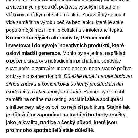
a vícezrnných produktů, pečiva s vysokým obsahem
vlákniny a nízkým obsahem cukru. Zároveň by se mohl
více zaměřit na výrobu pečiva bez lepku, které je stále
populárnější mezi lidmi s celiakií a s intolerancí lepku.
Kromě zdravějších alternativ by Penam mohl
investovat i do vývoje inovativních produktů, které
osloví mladší generace.
Mohlo by se jednat například
o pečené snacky s netradičními příchutěmi, sendviče
s kvalitními a zdravými ingrediencemi nebo sladké pečivo
s nízkým obsahem kalorií.
Důležité bude i nadále budovat
silnou značku a komunikovat s klienty prostřednictvím
moderních marketingových kanálů.
Penam by se mohl
zaměřit na online marketing, sociální sítě a spolupráci
s influencery, aby oslovil co nejširší publikum.
Stejně tak
je důležité nezapomínat na tradiční hodnoty značky,
jako je kvalita, tradice a český původ, které jsou
pro mnoho spotřebitelů stále důležité.