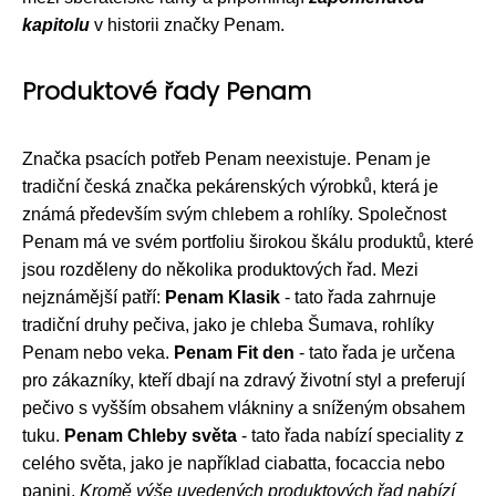
kapitolu
v historii značky Penam.
Produktové řady Penam
Značka psacích potřeb Penam neexistuje. Penam je
tradiční česká značka pekárenských výrobků, která je
známá především svým chlebem a rohlíky. Společnost
Penam má ve svém portfoliu širokou škálu produktů, které
jsou rozděleny do několika produktových řad. Mezi
nejznámější patří:
Penam Klasik
- tato řada zahrnuje
tradiční druhy pečiva, jako je chleba Šumava, rohlíky
Penam nebo veka.
Penam Fit den
- tato řada je určena
pro zákazníky, kteří dbají na zdravý životní styl a preferují
pečivo s vyšším obsahem vlákniny a sníženým obsahem
tuku.
Penam Chleby světa
- tato řada nabízí speciality z
celého světa, jako je například ciabatta, focaccia nebo
panini.
Kromě výše uvedených produktových řad nabízí