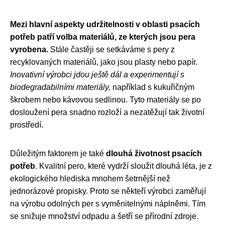
Mezi hlavní aspekty udržitelnosti v oblasti psacích
potřeb patří volba materiálů, ze kterých jsou pera
vyrobena.
Stále častěji se setkáváme s pery z
recyklovaných materiálů, jako jsou plasty nebo papír.
Inovativní výrobci jdou ještě dál a experimentují s
biodegradabilními materiály,
například s kukuřičným
škrobem nebo kávovou sedlinou. Tyto materiály se po
dosloužení pera snadno rozloží a nezatěžují tak životní
prostředí.
Důležitým faktorem je také
dlouhá životnost psacích
potřeb
. Kvalitní pero, které vydrží sloužit dlouhá léta, je z
ekologického hlediska mnohem šetrnější než
jednorázové propisky. Proto se někteří výrobci zaměřují
na výrobu odolných per s vyměnitelnými náplněmi. Tím
se snižuje množství odpadu a šetří se přírodní zdroje.