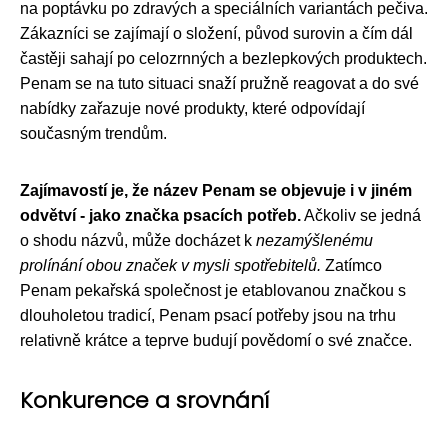
na poptávku po zdravých a speciálních variantách pečiva.
Zákazníci se zajímají o složení, původ surovin a čím dál
častěji sahají po celozrnných a bezlepkových produktech.
Penam se na tuto situaci snaží pružně reagovat a do své
nabídky zařazuje nové produkty, které odpovídají
současným trendům.
Zajímavostí je, že název Penam se objevuje i v jiném
odvětví - jako značka psacích potřeb.
Ačkoliv se jedná
o shodu názvů, může docházet k
nezamýšlenému
prolínání obou značek v mysli spotřebitelů.
Zatímco
Penam pekařská společnost je etablovanou značkou s
dlouholetou tradicí, Penam psací potřeby jsou na trhu
relativně krátce a teprve budují povědomí o své značce.
Konkurence a srovnání