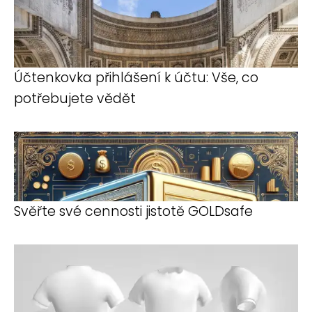
Účtenkovka přihlášení k účtu: Vše, co
potřebujete vědět
Svěřte své cennosti jistotě GOLDsafe