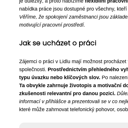
je důležitý, a proto nabízíme
flexibilní pracov
nabídka práce jsou dostupné pro všechny, kteří 
Věříme, že spokojení zaměstnanci jsou základe
motivující pracovní prostředí.
Jak se ucházet o práci
Zájemci o práci v Lidlu mají možnost procháze
společnosti.
Prostřednictvím přehledného vyhl
typu úvazku nebo klíčových slov.
Po nalezení
Ta obvykle zahrnuje životopis a motivační d
zkušenosti relevantní pro danou pozici.
Důle
informací v přihlášce a prezentovali se v co nej
které může zahrnovat telefonický pohovor, osob