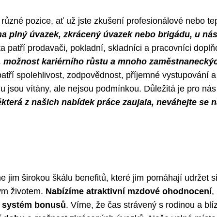
různé pozice, ať už jste zkušení profesionálové nebo te
 na plný úvazek, zkrácený úvazek nebo brigádu, u nás
a patří prodavači, pokladní, skladníci a pracovníci dopl
u, možnost kariérního růstu a mnoho zaměstnanecký
tří spolehlivost, zodpovědnost, příjemné vystupování a
 jsou vítány, ale nejsou podmínkou. Důležitá je pro nás
která z našich nabídek práce zaujala, neváhejte se 
jim širokou škálu benefitů, které jim pomáhají udržet s
ým životem.
Nabízíme atraktivní mzdové ohodnocení
,
í systém bonusů
. Víme, že čas strávený s rodinou a blí