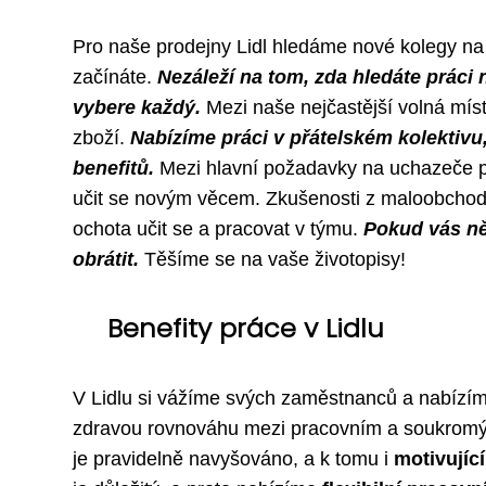
Pro naše prodejny Lidl hledáme nové kolegy na 
začínáte.
Nezáleží na tom, zda hledáte práci
vybere každý.
Mezi naše nejčastější volná míst
zboží.
Nabízíme práci v přátelském kolektiv
benefitů.
Mezi hlavní požadavky na uchazeče pa
učit se novým věcem. Zkušenosti z maloobchodu
ochota učit se a pracovat v týmu.
Pokud vás ně
obrátit.
Těšíme se na vaše životopisy!
Benefity práce v Lidlu
V Lidlu si vážíme svých zaměstnanců a nabízíme 
zdravou rovnováhu mezi pracovním a soukrom
je pravidelně navyšováno, a k tomu i
motivujíc