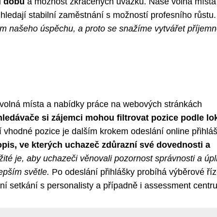
ní dobu
a možnost zkrácených úvazků. Naše volná místa
hledají stabilní zaměstnání s možností profesního růstu.
m našeho úspěchu, a proto se snažíme vytvářet příjemn
t volná místa a nabídky práce na webových stránkách
edávače si zájemci mohou filtrovat pozice podle lok
 vhodné pozice je dalším krokem odeslání online přihláš
opis, ve kterých uchazeč zdůrazní své dovednosti a
žité je, aby uchazeči věnovali pozornost správnosti a úpl
lepším světle.
Po odeslání přihlášky probíhá výběrové říz
ní setkání s personalisty a případně i assessment centr