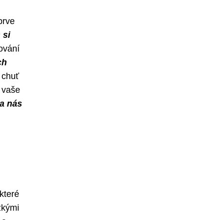
prve
 si
ňování
ch
 chuť
 vaše
na nás
i
 které
zkými