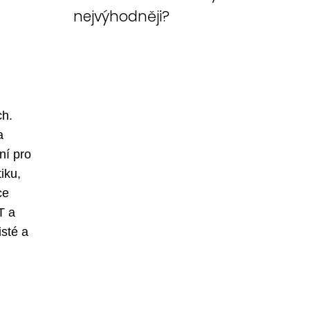
nejvýhodněji?
ch.
a
ní pro
iku,
ce
T a
isté a