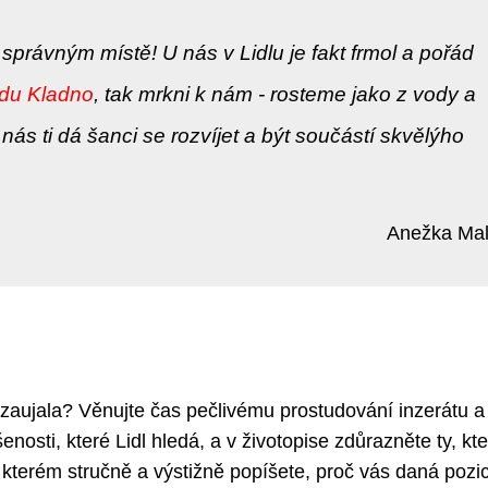
správným místě! U nás v Lidlu je fakt frmol a pořád
ádu Kladno
, tak mrkni k nám - rosteme jako z vody a
ás ti dá šanci se rozvíjet a být součástí skvělýho
Anežka Ma
 zaujala? Věnujte čas pečlivému prostudování inzerátu a
osti, které Lidl hledá, a v životopise zdůrazněte ty, kt
kterém stručně a výstižně popíšete, proč vás daná pozi