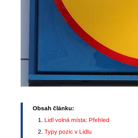
Obsah článku:
Lidl volná místa: Přehled
Typy pozic v Lidlu