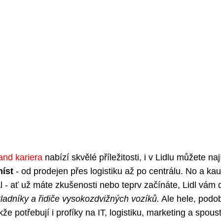
and kariera
nabízí skvělé příležitosti, i v Lidlu můžete naj
míst
- od prodejen přes logistiku až po centrálu. No a kau
l - ať už máte zkušenosti nebo teprv začínáte, Lidl vám 
kladníky a řidiče vysokozdvižných vozíků.
Ale hele, podo
kže potřebují i profíky na IT, logistiku, marketing a spous