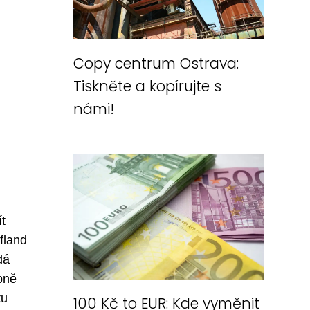
Copy centrum Ostrava:
Tiskněte a kopírujte s
námi!
ít
fland
dá
bně
tu
100 Kč to EUR: Kde vyměnit