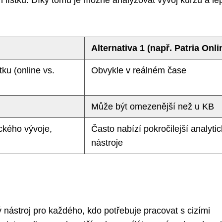
 lístků. Díky tomu je možné analyzovat vývoj kurzů a lé
Alternativa 1 (např. Patria Onli
tku (online vs.
Obvykle v reálném čase
Může být omezenější než u KB
ckého vývoje,
Často nabízí pokročilejší analyti
nástroje
 nástroj pro každého, kdo potřebuje pracovat s cizími