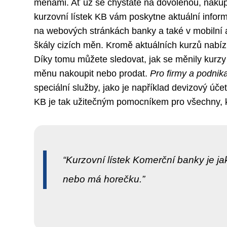
měnami. Ať už se chystáte na dovolenou, nakupu
kurzovní lístek KB vám poskytne aktuální info
na webových stránkách banky a také v mobilní a
škály cizích měn. Kromě aktuálních kurzů nabízí
Díky tomu můžete sledovat, jak se měnily kurzy 
měnu nakoupit nebo prodat.
Pro firmy a podnika
speciální služby, jako je například devizový úče
KB je tak užitečným pomocníkem pro všechny, k
Kurzovní lístek Komerční banky je j
nebo má horečku.