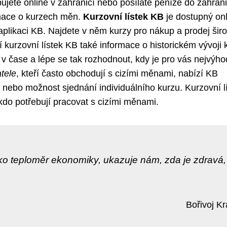
jete online v zahraničí nebo posíláte peníze do zahrani
rmace o kurzech měn.
Kurzovní lístek KB
je dostupný onl
plikaci KB. Najdete v něm kurzy pro nákup a prodej šir
 kurzovní lístek KB také informace o historickém vývoji 
v čase a lépe se tak rozhodnout, kdy je pro vás nejvýho
tele
, kteří často obchodují s cizími měnami, nabízí KB
t nebo možnost sjednání individuálního kurzu. Kurzovní l
do potřebují pracovat s cizími měnami.
ako teploměr ekonomiky, ukazuje nám, zda je zdravá,
Bořivoj Kr