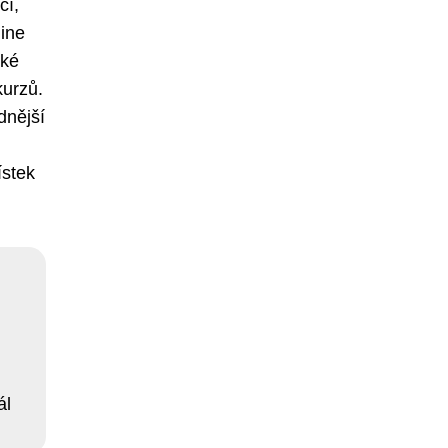
čí,
ine
oké
kurzů.
dnější
ístek
ál