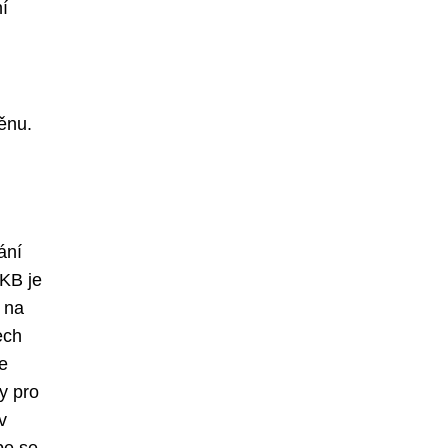
í
ěnu.
ání
 KB je
 na
ech
e
y pro
v