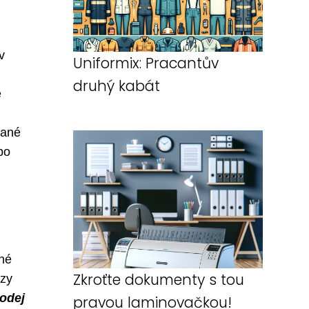
v
Uniformix: Pracantův
druhý kabát
ě
dané
bo
ané
Zkroťte dokumenty s tou
rzy
rodej
pravou laminovačkou!