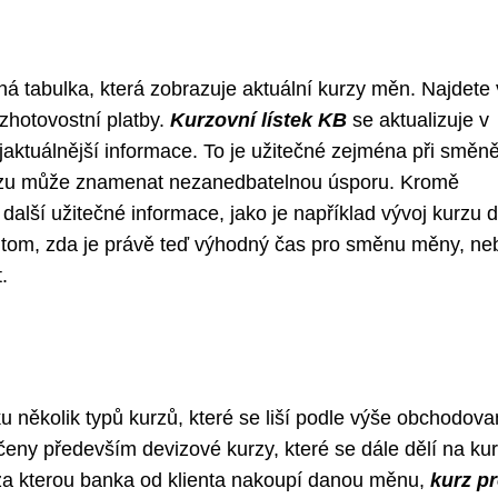
ná tabulka, která zobrazuje aktuální kurzy měn. Najdete 
zhotovostní platby.
Kurzovní lístek KB
se aktualizuje v
jaktuálnější informace. To je užitečné zejména při směn
kurzu může znamenat nezanedbatelnou úsporu. Kromě
 další užitečné informace, jako je například vývoj kurzu 
o tom, zda je právě teď výhodný čas pro směnu měny, ne
.
 několik typů kurzů, které se liší podle výše obchodov
rčeny především devizové kurzy, které se dále dělí na ku
za kterou banka od klienta nakoupí danou měnu,
kurz p