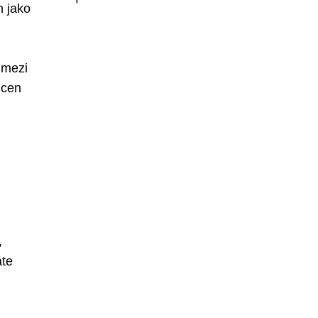
n jako
 mezi
 cen
,
áte