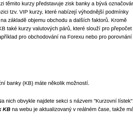
mezi těmito kurzy představuje zisk banky a bývá označová
ozici tzv. VIP kurzy, které nabízejí výhodnější podmínky
ě na základě objemu obchodu a dalších faktorů. Kromě
KB také kurzy valutových párů, které slouží pro přepočet
například pro obchodování na Forexu nebo pro porovnání
rční banky (KB) máte několik možností.
a nich obvykle najdete sekci s názvem "Kurzovní lístek"
k KB
na webu je aktualizovaný v reálném čase, takže m