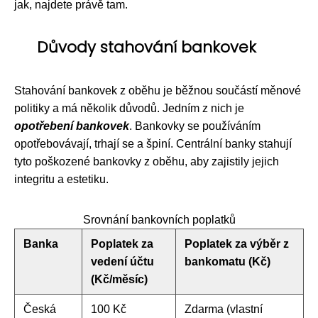
jak, najdete právě tam.
Důvody stahování bankovek
Stahování bankovek z oběhu je běžnou součástí měnové
politiky a má několik důvodů. Jedním z nich je
opotřebení bankovek
. Bankovky se používáním
opotřebovávají, trhají se a špiní. Centrální banky stahují
tyto poškozené bankovky z oběhu, aby zajistily jejich
integritu a estetiku.
Srovnání bankovních poplatků
Banka
Poplatek za
Poplatek za výběr z
vedení účtu
bankomatu (Kč)
(Kč/měsíc)
Česká
100 Kč
Zdarma (vlastní