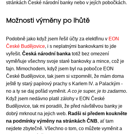
stránkách České národní banky nebo v jejích pobočkách.
Možnosti výměny po lhůtě
Podobně jako když jsem řešil účty za elektřinu v
EON
České Budějovice
, i s neplatnými bankovkami to jde
vyřešit.
Česká národní banka
totiž bez omezení
vyměňuje všechny svoje staré bankovky a mince, což je
fajn. Mimochodem, když jsem byl na pobočce EON
České Budějovice, tak jsem si vzpomněl, že mám doma
ještě ty starý papírový prachy s Karlem IV. a Palackým -
no a ty se daj pořád vyměnit.
A co je super, je to zadarmo
.
Když jsem nedávno platil zálohy v EON České
Budějovice, tak mi poradili, že před návštěvou banky je
dobrý mrknout na jejich web.
Radši si předem koukněte
na podmínky výměny na stránkách ČNB
, ať tam
nejdete zbytečně. Všechno o tom, co můžete vyměnit a