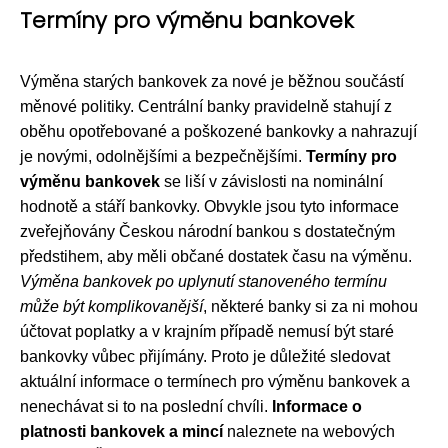
Termíny pro výměnu bankovek
Výměna starých bankovek za nové je běžnou součástí
měnové politiky. Centrální banky pravidelně stahují z
oběhu opotřebované a poškozené bankovky a nahrazují
je novými, odolnějšími a bezpečnějšími.
Termíny pro
výměnu bankovek
se liší v závislosti na nominální
hodnotě a stáří bankovky. Obvykle jsou tyto informace
zveřejňovány Českou národní bankou s dostatečným
předstihem, aby měli občané dostatek času na výměnu.
Výměna bankovek po uplynutí stanoveného termínu
může být komplikovanější
, některé banky si za ni mohou
účtovat poplatky a v krajním případě nemusí být staré
bankovky vůbec přijímány. Proto je důležité sledovat
aktuální informace o termínech pro výměnu bankovek a
nenechávat si to na poslední chvíli.
Informace o
platnosti bankovek a mincí
naleznete na webových