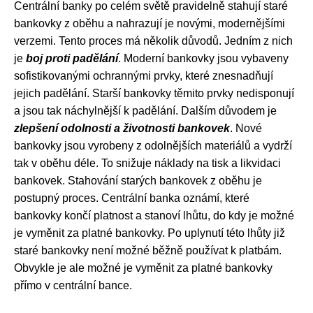
Centrální banky po celém světě pravidelně stahují staré
bankovky z oběhu a nahrazují je novými, modernějšími
verzemi. Tento proces má několik důvodů. Jedním z nich
je
boj proti padělání
. Moderní bankovky jsou vybaveny
sofistikovanými ochrannými prvky, které znesnadňují
jejich padělání. Starší bankovky těmito prvky nedisponují
a jsou tak náchylnější k padělání. Dalším důvodem je
zlepšení odolnosti a životnosti bankovek
. Nové
bankovky jsou vyrobeny z odolnějších materiálů a vydrží
tak v oběhu déle. To snižuje náklady na tisk a likvidaci
bankovek. Stahování starých bankovek z oběhu je
postupný proces. Centrální banka oznámí, které
bankovky končí platnost a stanoví lhůtu, do kdy je možné
je vyměnit za platné bankovky. Po uplynutí této lhůty již
staré bankovky není možné běžně používat k platbám.
Obvykle je ale možné je vyměnit za platné bankovky
přímo v centrální bance.