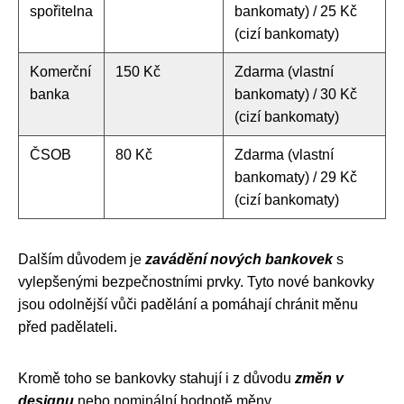
spořitelna
bankomaty) / 25 Kč
(cizí bankomaty)
Komerční
150 Kč
Zdarma (vlastní
banka
bankomaty) / 30 Kč
(cizí bankomaty)
ČSOB
80 Kč
Zdarma (vlastní
bankomaty) / 29 Kč
(cizí bankomaty)
Dalším důvodem je
zavádění nových bankovek
s
vylepšenými bezpečnostními prvky. Tyto nové bankovky
jsou odolnější vůči padělání a pomáhají chránit měnu
před padělateli.
Kromě toho se bankovky stahují i z důvodu
změn v
designu
nebo nominální hodnotě měny.