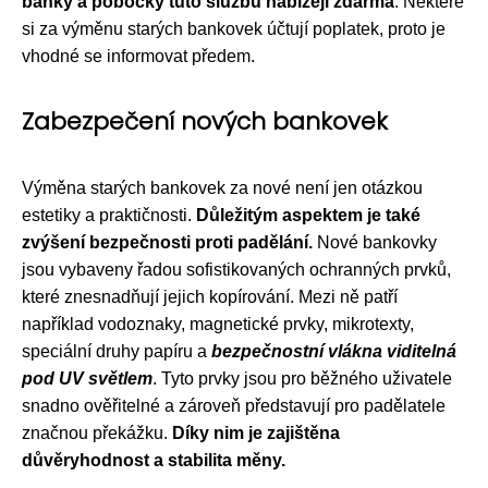
banky a pobočky tuto službu nabízejí zdarma
. Některé
si za výměnu starých bankovek účtují poplatek, proto je
vhodné se informovat předem.
Zabezpečení nových bankovek
Výměna starých bankovek za nové není jen otázkou
estetiky a praktičnosti.
Důležitým aspektem je také
zvýšení bezpečnosti proti padělání.
Nové bankovky
jsou vybaveny řadou sofistikovaných ochranných prvků,
které znesnadňují jejich kopírování. Mezi ně patří
například vodoznaky, magnetické prvky, mikrotexty,
speciální druhy papíru a
bezpečnostní vlákna viditelná
pod UV světlem
. Tyto prvky jsou pro běžného uživatele
snadno ověřitelné a zároveň představují pro padělatele
značnou překážku.
Díky nim je zajištěna
důvěryhodnost a stabilita měny.