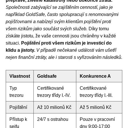
přepravě, živelné katastrofy nebo dokonce ztráta.
Společnosti zabývající se zajištěním cenností, jako je
například GoldSafe, často spolupracují s renomovanými
pojišťovnami a nabízejí svým klientům pojištění proti
všem rizikům jako součást svých služeb.
Díky tomu
získáte jistotu, že vaše cennosti jsou chráněny v každé
situaci.
Pojištění proti všem rizikům je investicí do
klidu a jistoty.
V případě nečekané události vám ušetří
nejen finanční ztráty, ale i starosti s vyřizováním následků.
Vlastnost
Goldsafe
Konkurence A
Typ
Certifikované
Certifikované
trezoru
trezory třídy I.-IV.
trezory třídy I.-III.
Pojištění
Až 10 milionů Kč
Až 5 milionů Kč
Přístup k
24/7 s ostrahou
Pouze v pracovní
sejfu
dny 9:00-17:00