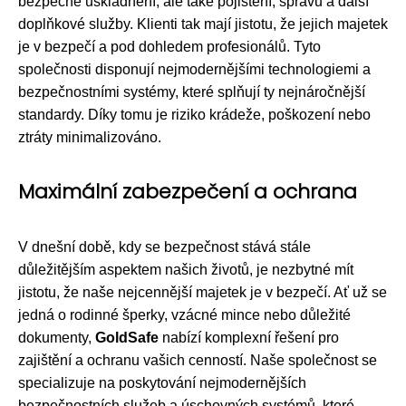
bezpečné uskladnění, ale také pojištění, správu a další
doplňkové služby. Klienti tak mají jistotu, že jejich majetek
je v bezpečí a pod dohledem profesionálů. Tyto
společnosti disponují nejmodernějšími technologiemi a
bezpečnostními systémy, které splňují ty nejnáročnější
standardy. Díky tomu je riziko krádeže, poškození nebo
ztráty minimalizováno.
Maximální zabezpečení a ochrana
V dnešní době, kdy se bezpečnost stává stále
důležitějším aspektem našich životů, je nezbytné mít
jistotu, že naše nejcennější majetek je v bezpečí. Ať už se
jedná o rodinné šperky, vzácné mince nebo důležité
dokumenty,
GoldSafe
nabízí komplexní řešení pro
zajištění a ochranu vašich cenností. Naše společnost se
specializuje na poskytování nejmodernějších
bezpečnostních služeb a úschovných systémů, které