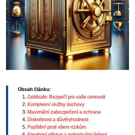
Obsah článku:
Goldsafe: Bezpečí pro vaše cennosti
Komplexní služby úschovy
Maximální zabezpečení a ochrana
Diskrétnost a důvěryhodnost
Pojištění proti všem rizikům
Flexibilní přístup a individuální řešení