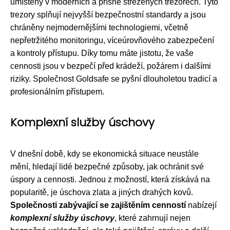
umístěny v moderních a přísně střežených trezorech. Tyto
trezory splňují nejvyšší bezpečnostní standardy a jsou
chráněny nejmodernějšími technologiemi, včetně
nepřetržitého monitoringu, víceúrovňového zabezpečení
a kontroly přístupu. Díky tomu máte jistotu, že vaše
cennosti jsou v bezpečí před krádeží, požárem i dalšími
riziky. Společnost Goldsafe se pyšní dlouholetou tradicí a
profesionálním přístupem.
Komplexní služby úschovy
V dnešní době, kdy se ekonomická situace neustále
mění, hledají lidé bezpečné způsoby, jak ochránit své
úspory a cennosti. Jednou z možností, která získává na
popularitě, je úschova zlata a jiných drahých kovů.
Společnosti zabývající se zajištěním cenností
nabízejí
komplexní služby úschovy
, které zahrnují nejen