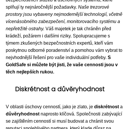
splňují ty nejnáročnější požadavky.
Naše trezorové
prostory jsou vybaveny nejmodernější technologií, včetně
vícenásobného zabezpečení, monitorovacího systému a
nepřetržité ostrahy.
Váš majetek je tak chráněn před
krádeží, požárem i dalšími riziky. Spolupracujeme s
týmem zkušených bezpečnostních expertů, kteří vám
poskytnou odborné poradenství a pomohou vám vybrat to
nejvhodnější řešení pro vaše individuální potřeby.
S
GoldSafe si můžete být jisti, že vaše cennosti jsou v
těch nejlepších rukou.
Diskrétnost a důvěryhodnost
V oblasti úschovy cenností, jako je zlato, je
diskrétnost
a
důvěryhodnost
naprosto klíčová. Společnosti zabývající
se zajištěním cenností si musí budovat a chránit svou
reputaci spolehlivého partnera, který klade důraz na