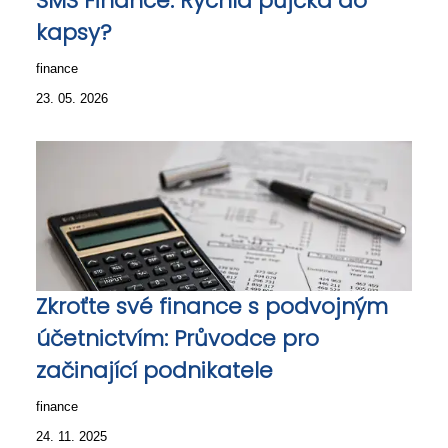
SMS Finance: Rychlá půjčka do
kapsy?
finance
23. 05. 2026
Zkroťte své finance s podvojným
účetnictvím: Průvodce pro
začinající podnikatele
finance
24. 11. 2025