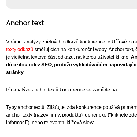
Anchor text
V rámci analýzy zpětných odkazů konkurence je klíčové zk
texty odkazů
směřujících na konkurenční weby. Anchor text, če
je viditelná textová část odkazu, na kterou uživatel klikne.
An
důležitou roli v SEO, protože vyhledávačům napovídají o 
stránky
.
Při analýze anchor textů konkurence se zaměřte na:
Typy anchor textů: Zjišťujte, zda konkurence používá primá
anchor texty (název firmy, produktu), generické ("klikněte zde
informací"), nebo relevantní klíčová slova.