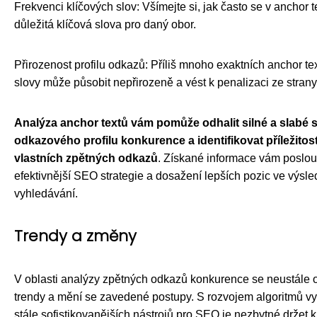
Frekvenci klíčových slov: Všímejte si, jak často se v anchor t
důležitá klíčová slova pro daný obor.
Přirozenost profilu odkazů: Příliš mnoho exaktních anchor te
slovy může působit nepřirozeně a vést k penalizaci ze stran
Analýza anchor textů vám pomůže odhalit silné a slabé 
odkazového profilu konkurence a identifikovat příležitos
vlastních zpětných odkazů
. Získané informace vám poslouž
efektivnější SEO strategie a dosažení lepších pozic ve výsle
vyhledávání.
Trendy a změny
V oblasti analýzy zpětných odkazů konkurence se neustále 
trendy a mění se zavedené postupy. S rozvojem algoritmů v
stále sofistikovanějších nástrojů pro SEO je nezbytné držet 