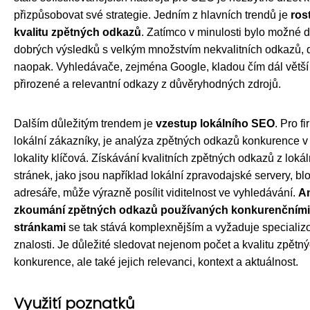
přizpůsobovat své strategie. Jedním z hlavních trendů je
ros
kvalitu zpětných odkazů
. Zatímco v minulosti bylo možné 
dobrých výsledků s velkým množstvím nekvalitních odkazů, 
naopak. Vyhledávače, zejména Google, kladou čím dál větší
přirozené a relevantní odkazy z důvěryhodných zdrojů.
Dalším důležitým trendem je
vzestup lokálního SEO
. Pro fi
lokální zákazníky, je analýza zpětných odkazů konkurence v
lokality klíčová. Získávání kvalitních zpětných odkazů z lok
stránek, jako jsou například lokální zpravodajské servery, blo
adresáře, může výrazně posílit viditelnost ve vyhledávání.
An
zkoumání zpětných odkazů používaných konkurenčním
stránkami
se tak stává komplexnějším a vyžaduje specializ
znalosti. Je důležité sledovat nejenom počet a kvalitu zpět
konkurence, ale také jejich relevanci, kontext a aktuálnost.
Využití poznatků