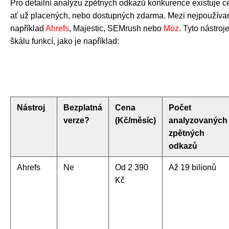
Pro detailní analýzu zpětných odkazů konkurence existuje ce
ať už placených, nebo dostupných zdarma. Mezi nejpoužívaně
například
Ahrefs
, Majestic, SEMrush nebo
Moz
. Tyto nástroj
škálu funkcí, jako je například:
Nástroj
Bezplatná
Cena
Počet
verze?
(Kč/měsíc)
analyzovaných
zpětných
odkazů
Ahrefs
Ne
Od 2 390
Až 19 bilionů
Kč