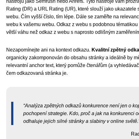
nástrojů jako Semrush nebo Ahrefs. Tyto nástroje vám prozr
Rating (DR) a URL Rating (UR), které slouží jako ukazatele 
webu. Čím vyšší číslo, tím lépe. Dále se zaměřte na relevanc
webu k vašemu webu. Odkaz z webu s podobnou tématikou 
větší váhu než odkaz z webu s naprosto odlišným zaměření
Nezapomínejte ani na kontext odkazu.
Kvalitní zpětný odk
organicky zakomponován do obsahu stránky a ideálně by mě
relevantní anchor text, který pomůže čtenářům (a vyhledáva
čem odkazovaná stránka je.
Analýza zpětných odkazů konkurence není jen o kop
pochopení strategie. Kdo, proč a jak na konkurenci 
odhaluje jejich silné stránky a slabiny v online světě.
Rad