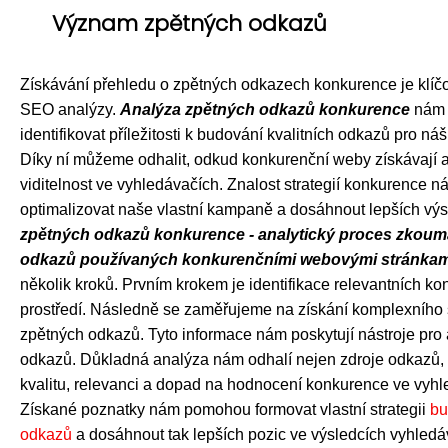
Význam zpětných odkazů
Získávání přehledu o zpětných odkazech konkurence je klíč
SEO analýzy.
Analýza zpětných odkazů konkurence
nám 
identifikovat příležitosti k budování kvalitních odkazů pro náš
Díky ní můžeme odhalit, odkud konkurenční weby získávají a
viditelnost ve vyhledávačích. Znalost strategií konkurence
optimalizovat naše vlastní kampaně a dosáhnout lepších vý
zpětných odkazů konkurence - analytický proces zkoum
odkazů používaných konkurenčními webovými stránkam
několik kroků. Prvním krokem je identifikace relevantních ko
prostředí. Následně se zaměřujeme na získání komplexního
zpětných odkazů. Tyto informace nám poskytují nástroje pro
odkazů. Důkladná analýza nám odhalí nejen zdroje odkazů, a
kvalitu, relevanci a dopad na hodnocení konkurence ve vyhl
Získané poznatky nám pomohou formovat vlastní strategii
bu
odkazů
a dosáhnout tak lepších pozic ve výsledcích vyhledá