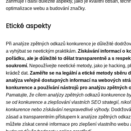
zahrnuje i další důležité aspekty, jako je kvalitní obsah, tech
optimalizace webu a budování značky.
Etické aspekty
Při analýze zpětných odkazů konkurence je důležité dodržov
a vyhýbat se neetickým praktikám.
Získávání informací o k
pořádku, ale je důležité to dělat transparentně a s respek
soukromí.
Nepoužívejte neetické metody, jako je hacking, 
krádež dat.
Zaměřte se na legální a etické metody sběru da
analýza veřejně dostupných informací na webových str
konkurence a používání nástrojů pro analýzu zpětných 
Pamatujte, že cílem analýzy zpětných odkazů konkurence by
se od konkurence a zlepšování vlastních SEO strategií, niko
konkurence nebo získávání nespravedlivé výhody.
Dodržová
zásad a transparentním přístupem k analýze zpětných odka
můžete získat cenné informace pro zlepšení vlastního webu