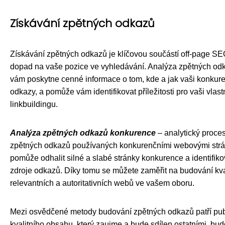
Získávání zpětných odkazů
Získávání zpětných odkazů je klíčovou součástí off-page S
dopad na vaše pozice ve vyhledávání. Analýza zpětných o
vám poskytne cenné informace o tom, kde a jak vaši konkure
odkazy, a pomůže vám identifikovat příležitosti pro vaši vlastn
linkbuildingu.
Analýza zpětných odkazů konkurence
– analytický proce
zpětných odkazů používaných konkurenčními webovými str
pomůže odhalit silné a slabé stránky konkurence a identifiko
zdroje odkazů. Díky tomu se můžete zaměřit na budování kva
relevantních a autoritativních webů ve vašem oboru.
Mezi osvědčené metody budování zpětných odkazů patří pub
kvalitního obsahu, který zaujme a bude sdílen ostatními, bu