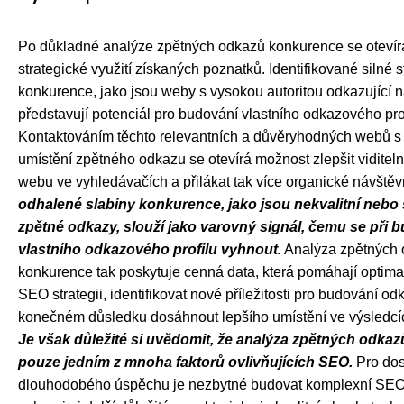
Po důkladné analýze zpětných odkazů konkurence se otevírá
strategické využití získaných poznatků. Identifikované silné 
konkurence, jako jsou weby s vysokou autoritou odkazující na
představují potenciál pro budování vlastního odkazového prof
Kontaktováním těchto relevantních a důvěryhodných webů s 
umístění zpětného odkazu se otevírá možnost zlepšit viditeln
webu ve vyhledávačích a přilákat tak více organické návštěv
odhalené slabiny konkurence, jako jsou nekvalitní neb
zpětné odkazy, slouží jako varovný signál, čemu se při 
vlastního odkazového profilu vyhnout.
Analýza zpětných
konkurence tak poskytuje cenná data, která pomáhají optimal
SEO strategii, identifikovat nové příležitosti pro budování od
konečném důsledku dosáhnout lepšího umístění ve výsledcí
Je však důležité si uvědomit, že analýza zpětných odka
pouze jedním z mnoha faktorů ovlivňujících SEO.
Pro do
dlouhodobého úspěchu je nezbytné budovat komplexní SEO st