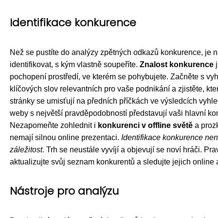
Identifikace konkurence
Než se pustíte do analýzy zpětných odkazů konkurence, je 
identifikovat, s kým vlastně soupeříte.
Znalost konkurence
j
pochopení prostředí, ve kterém se pohybujete. Začněte s vy
klíčových slov relevantních pro vaše podnikání a zjistěte, k
stránky se umisťují na předních příčkách ve výsledcích vyhle
weby s největší pravděpodobností představují vaši hlavní ko
Nezapomeňte zohlednit i
konkurenci v offline světě
a proz
nemají silnou online prezentaci.
Identifikace konkurence ne
záležitost
. Trh se neustále vyvíjí a objevují se noví hráči. Pr
aktualizujte svůj seznam konkurentů a sledujte jejich online a
Nástroje pro analýzu