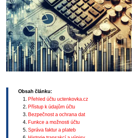
Obsah článku:
Přehled účtu uctenkovka.cz
Přístup k údajům účtu
Bezpečnost a ochrana dat
Funkce a možnosti účtu
Správa faktur a plateb
Historie transakcí a výpisy