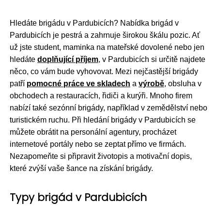
Hledáte brigádu v Pardubicích? Nabídka brigád v
Pardubicích je pestrá a zahrnuje širokou škálu pozic. Ať
už jste student, maminka na mateřské dovolené nebo jen
hledáte
doplňující příjem
, v Pardubicích si určitě najdete
něco, co vám bude vyhovovat. Mezi nejčastější brigády
patří
pomocné práce ve skladech
a
výrobě
, obsluha v
obchodech a restauracích, řidiči a kurýři. Mnoho firem
nabízí také sezónní brigády, například v zemědělství nebo
turistickém ruchu. Při hledání brigády v Pardubicích se
můžete obrátit na personální agentury, procházet
internetové portály nebo se zeptat přímo ve firmách.
Nezapomeňte si připravit životopis a motivační dopis,
které zvýší vaše šance na získání brigády.
Typy brigád v Pardubicích