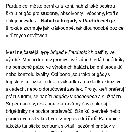
Pardubice, město perníku a koní, nabízí také pestrou
škálu brigád pro studenty, absolventy i všechny, kteří si
chtějí přivydělat.
Nabídka brigády v Pardubicích
je
široká a zahrnuje jak krátkodobé, tak dlouhodobé pozice
v různých odvětvích.
Mezi nejčastější
typy brigád v Pardubicích
patří ty ve
výrobě. Mnoho firem v průmyslové zóně hledá brigádníky
na pomocné práce ve výrobních halách, balení produktů
nebo kontrolu kvality. Oblíbené jsou také brigády v
logistice, ať už se jedná o vykládku a nakládku zboží ve
skladech, nebo o doručování zásilek. Pro ty, kteří preferují
práci s lidmi, se nabízí
brigády v obchodech
a službách.
Supermarkety, restaurace a kavárny často hledají
brigádníky na pozice prodavačů, číšníků, servírek nebo
pomocných sil v kuchyni. V neposlední řadě Pardubice,
jakožto turistické centrum, skýtají i sezónní brigády v