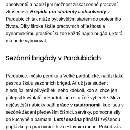
absolventů a nabízí jim možnost získat cenné pracovní
zkušenosti.
Brigáda pro studenty a absolventy
v
Pardubicích tak může být skvělým startem do profesního
života. Díky široké škále pracovních příležitostí a
dynamickému prostředí si zde každý najde brigádu, která
mu bude vyhovovat.
Sezónní brigády v Pardubicích
Pardubice, město perníku a Velké pardubické, nabízí také
pestrou škálu sezónních brigád. Ať už jste student
hledající letní přivýdělek, nebo kdokoli, kdo si chce jen
přilepšit k výplatě, v Pardubicích si určitě vyberete. Mezi
nejčastější nabídky patří
práce v gastronomii
, kde jsou v
sezóně žádaní především číšníci, servírky, pomocné síly
do kuchyně a barmani.
Letní sezóna
přináší i zvýšenou
poptávku po pracovnících v cestovním ruchu. Pokud vás