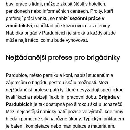
baví práce s lidmi, můžete zkusit štěstí v hotelích,
penzionech nebo informačních centrech. Pro ty, kteří
preferují práci venku, se nabízí
sezónní práce v
zemědělství
, například při sklizni ovoce a zeleniny.
Nabídka brigád v Pardubicích je široká a každý si zde
může najít něco, co mu bude vyhovovat.
Nejžádanější profese pro brigádníky
Pardubice, město perníku a koní, nabízí studentům a
zájemcům o brigádu pestrou škálu možností. Mezi
nejžádanější profese patří ty, které nevyžadují specifickou
kvalifikaci a nabízejí flexibilní pracovní dobu.
Brigáda v
Pardubicích
je tak dostupná pro širokou škálu uchazečů.
Mezi nejčastější nabídky patří pozice ve výrobě, kde firmy
hledají pomocné síly na různé úkony. Typickým příkladem
je balení, kompletace nebo manipulace s materiálem.