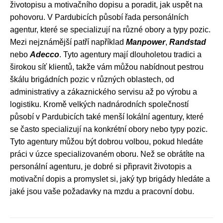
životopisu a motivačního dopisu a poradit, jak uspět na
pohovoru. V Pardubicích působí řada personálních
agentur, které se specializují na různé obory a typy pozic.
Mezi nejznámější patří například
Manpower
,
Randstad
nebo
Adecco
. Tyto agentury mají dlouholetou tradici a
širokou síť klientů, takže vám můžou nabídnout pestrou
škálu brigádních pozic v různých oblastech, od
administrativy a zákaznického servisu až po výrobu a
logistiku. Kromě velkých nadnárodních společností
působí v Pardubicích také menší lokální agentury, které
se často specializují na konkrétní obory nebo typy pozic.
Tyto agentury můžou být dobrou volbou, pokud hledáte
práci v úzce specializovaném oboru. Než se obrátíte na
personální agenturu, je dobré si připravit životopis a
motivační dopis a promyslet si, jaký typ brigády hledáte a
jaké jsou vaše požadavky na mzdu a pracovní dobu.