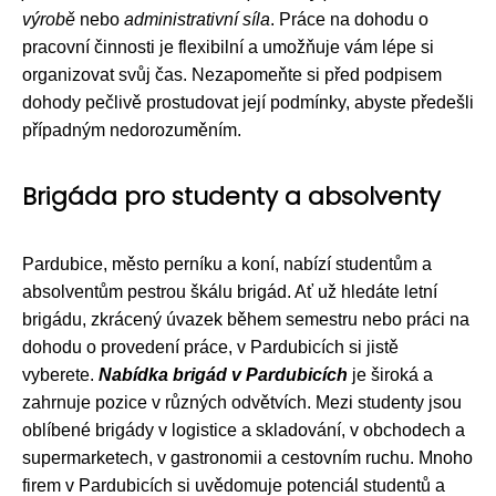
výrobě
nebo
administrativní síla
. Práce na dohodu o
pracovní činnosti je flexibilní a umožňuje vám lépe si
organizovat svůj čas. Nezapomeňte si před podpisem
dohody pečlivě prostudovat její podmínky, abyste předešli
případným nedorozuměním.
Brigáda pro studenty a absolventy
Pardubice, město perníku a koní, nabízí studentům a
absolventům pestrou škálu brigád. Ať už hledáte letní
brigádu, zkrácený úvazek během semestru nebo práci na
dohodu o provedení práce, v Pardubicích si jistě
vyberete.
Nabídka brigád v Pardubicích
je široká a
zahrnuje pozice v různých odvětvích. Mezi studenty jsou
oblíbené brigády v logistice a skladování, v obchodech a
supermarketech, v gastronomii a cestovním ruchu. Mnoho
firem v Pardubicích si uvědomuje potenciál studentů a