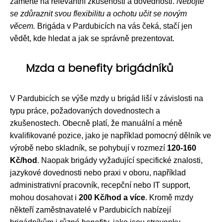
zaměřte na relevantní zkušenosti a dovednosti.
Nebojte
se zdůraznit svou flexibilitu a ochotu učit se novým
věcem.
Brigáda v Pardubicích na vás čeká, stačí jen
vědět, kde hledat a jak se správně prezentovat.
Mzda a benefity brigádníků
V Pardubicích se výše mzdy u brigád liší v závislosti na
typu práce, požadovaných dovednostech a
zkušenostech. Obecně platí, že manuální a méně
kvalifikované pozice, jako je například pomocný dělník ve
výrobě nebo skladník, se pohybují v rozmezí
120-160
Kč/hod
. Naopak brigády vyžadující specifické znalosti,
jazykové dovednosti nebo praxi v oboru, například
administrativní pracovník, recepční nebo IT support,
mohou dosahovat i
200 Kč/hod a více
. Kromě mzdy
někteří zaměstnavatelé v Pardubicích nabízejí