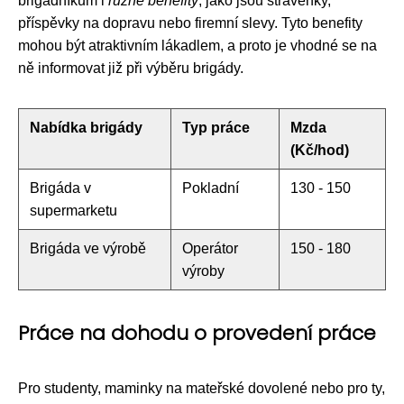
brigádníkům i
různé benefity
, jako jsou stravenky,
příspěvky na dopravu nebo firemní slevy. Tyto benefity
mohou být atraktivním lákadlem, a proto je vhodné se na
ně informovat již při výběru brigády.
Nabídka brigády
Typ práce
Mzda
(Kč/hod)
Brigáda v
Pokladní
130 - 150
supermarketu
Brigáda ve výrobě
Operátor
150 - 180
výroby
Práce na dohodu o provedení práce
Pro studenty, maminky na mateřské dovolené nebo pro ty,