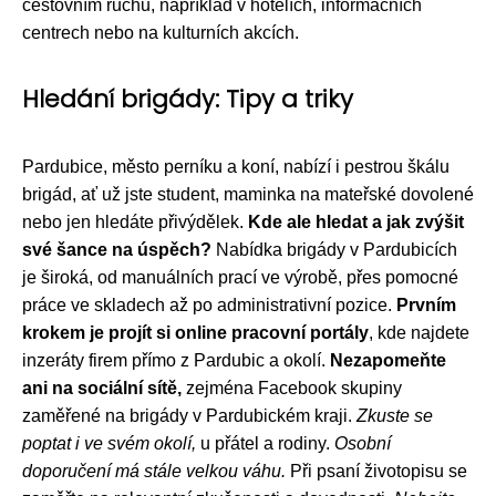
cestovním ruchu, například v hotelích, informačních
centrech nebo na kulturních akcích.
Hledání brigády: Tipy a triky
Pardubice, město perníku a koní, nabízí i pestrou škálu
brigád, ať už jste student, maminka na mateřské dovolené
nebo jen hledáte přivýdělek.
Kde ale hledat a jak zvýšit
své šance na úspěch?
Nabídka brigády v Pardubicích
je široká, od manuálních prací ve výrobě, přes pomocné
práce ve skladech až po administrativní pozice.
Prvním
krokem je projít si online pracovní portály
, kde najdete
inzeráty firem přímo z Pardubic a okolí.
Nezapomeňte
ani na sociální sítě,
zejména Facebook skupiny
zaměřené na brigády v Pardubickém kraji.
Zkuste se
poptat i ve svém okolí,
u přátel a rodiny.
Osobní
doporučení má stále velkou váhu.
Při psaní životopisu se