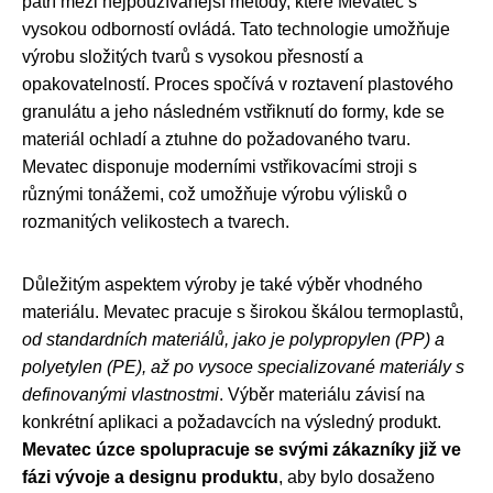
patří mezi nejpoužívanější metody, které Mevatec s
vysokou odborností ovládá. Tato technologie umožňuje
výrobu složitých tvarů s vysokou přesností a
opakovatelností. Proces spočívá v roztavení plastového
granulátu a jeho následném vstřiknutí do formy, kde se
materiál ochladí a ztuhne do požadovaného tvaru.
Mevatec disponuje moderními vstřikovacími stroji s
různými tonážemi, což umožňuje výrobu výlisků o
rozmanitých velikostech a tvarech.
Důležitým aspektem výroby je také výběr vhodného
materiálu. Mevatec pracuje s širokou škálou termoplastů,
od standardních materiálů, jako je polypropylen (PP) a
polyetylen (PE), až po vysoce specializované materiály s
definovanými vlastnostmi
. Výběr materiálu závisí na
konkrétní aplikaci a požadavcích na výsledný produkt.
Mevatec úzce spolupracuje se svými zákazníky již ve
fázi vývoje a designu produktu
, aby bylo dosaženo