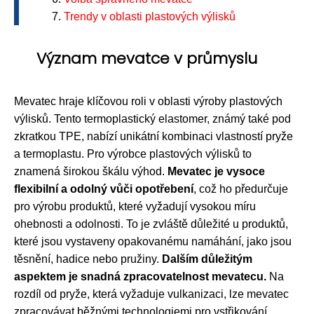
Trendy v oblasti plastových výlisků
Význam mevatce v průmyslu
Mevatec hraje klíčovou roli v oblasti výroby plastových
výlisků. Tento termoplastický elastomer, známý také pod
zkratkou TPE, nabízí unikátní kombinaci vlastností pryže
a termoplastu. Pro výrobce plastových výlisků to
znamená širokou škálu výhod.
Mevatec je vysoce
flexibilní a odolný vůči opotřebení
, což ho předurčuje
pro výrobu produktů, které vyžadují vysokou míru
ohebnosti a odolnosti. To je zvláště důležité u produktů,
které jsou vystaveny opakovanému namáhání, jako jsou
těsnění, hadice nebo pružiny.
Dalším důležitým
aspektem je snadná zpracovatelnost mevatecu.
Na
rozdíl od pryže, která vyžaduje vulkanizaci, lze mevatec
zpracovávat běžnými technologiemi pro vstřikování