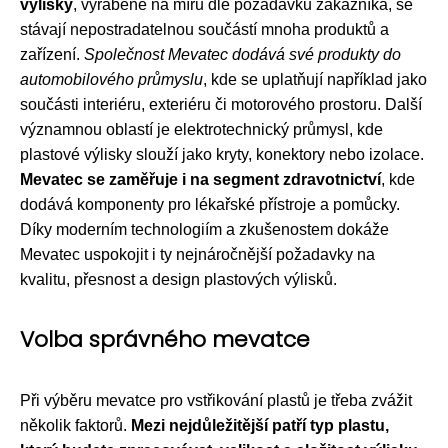
výlisky
, vyráběné na míru dle požadavků zákazníka, se
stávají nepostradatelnou součástí mnoha produktů a
zařízení.
Společnost Mevatec dodává své produkty do
automobilového průmyslu
, kde se uplatňují například jako
součásti interiéru, exteriéru či motorového prostoru. Další
významnou oblastí je elektrotechnický průmysl, kde
plastové výlisky slouží jako kryty, konektory nebo izolace.
Mevatec se zaměřuje i na segment zdravotnictví
, kde
dodává komponenty pro lékařské přístroje a pomůcky.
Díky moderním technologiím a zkušenostem dokáže
Mevatec uspokojit i ty nejnáročnější požadavky na
kvalitu, přesnost a design plastových výlisků.
Volba správného mevatce
Při výběru mevatce pro vstřikování plastů je třeba zvážit
několik faktorů.
Mezi nejdůležitější patří typ plastu,