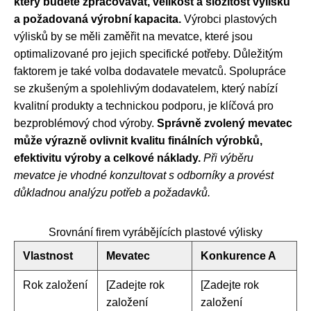
který budete zpracovávat, velikost a složitost výlisku
a požadovaná výrobní kapacita.
Výrobci plastových
výlisků by se měli zaměřit na mevatce, které jsou
optimalizované pro jejich specifické potřeby. Důležitým
faktorem je také volba dodavatele mevatců. Spolupráce
se zkušeným a spolehlivým dodavatelem, který nabízí
kvalitní produkty a technickou podporu, je klíčová pro
bezproblémový chod výroby.
Správně zvolený mevatec
může výrazně ovlivnit kvalitu finálních výrobků,
efektivitu výroby a celkové náklady.
Při výběru
mevatce je vhodné konzultovat s odborníky a provést
důkladnou analýzu potřeb a požadavků.
Srovnání firem vyrábějících plastové výlisky
Vlastnost
Mevatec
Konkurence A
Rok založení
[Zadejte rok
[Zadejte rok
založení
založení