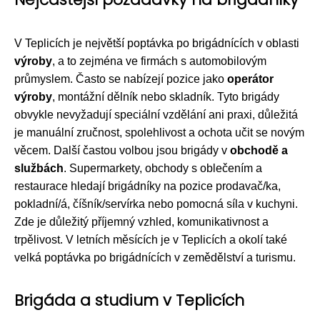
V Teplicích je největší poptávka po brigádnících v oblasti
výroby
, a to zejména ve firmách s automobilovým
průmyslem. Často se nabízejí pozice jako
operátor
výroby
, montážní dělník nebo skladník. Tyto brigády
obvykle nevyžadují speciální vzdělání ani praxi, důležitá
je manuální zručnost, spolehlivost a ochota učit se novým
věcem. Další častou volbou jsou brigády v
obchodě a
službách
. Supermarkety, obchody s oblečením a
restaurace hledají brigádníky na pozice prodavač/ka,
pokladní/á, číšník/servírka nebo pomocná síla v kuchyni.
Zde je důležitý příjemný vzhled, komunikativnost a
trpělivost. V letních měsících je v Teplicích a okolí také
velká poptávka po brigádnících v zemědělství a turismu.
Brigáda a studium v Teplicích