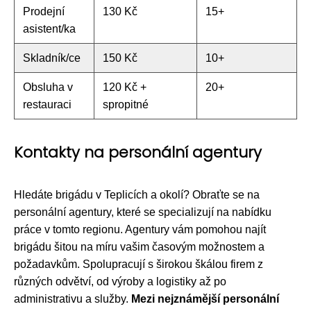
Prodejní
130 Kč
15+
asistent/ka
Skladník/ce
150 Kč
10+
Obsluha v
120 Kč +
20+
restauraci
spropitné
Kontakty na personální agentury
Hledáte brigádu v Teplicích a okolí? Obraťte se na
personální agentury, které se specializují na nabídku
práce v tomto regionu. Agentury vám pomohou najít
brigádu šitou na míru vašim časovým možnostem a
požadavkům. Spolupracují s širokou škálou firem z
různých odvětví, od výroby a logistiky až po
administrativu a služby.
Mezi nejznámější personální