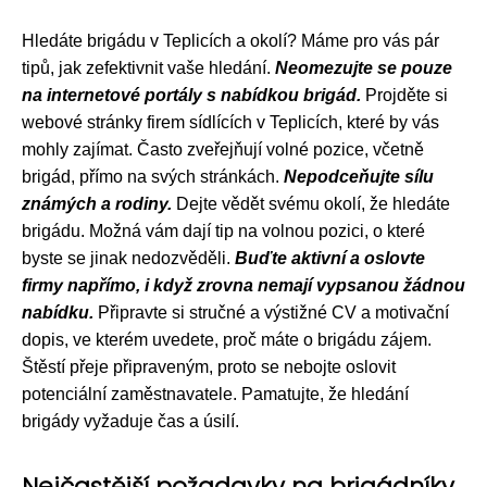
Hledáte brigádu v Teplicích a okolí? Máme pro vás pár
tipů, jak zefektivnit vaše hledání.
Neomezujte se pouze
na internetové portály s nabídkou brigád.
Projděte si
webové stránky firem sídlících v Teplicích, které by vás
mohly zajímat. Často zveřejňují volné pozice, včetně
brigád, přímo na svých stránkách.
Nepodceňujte sílu
známých a rodiny.
Dejte vědět svému okolí, že hledáte
brigádu. Možná vám dají tip na volnou pozici, o které
byste se jinak nedozvěděli.
Buďte aktivní a oslovte
firmy napřímo, i když zrovna nemají vypsanou žádnou
nabídku.
Připravte si stručné a výstižné CV a motivační
dopis, ve kterém uvedete, proč máte o brigádu zájem.
Štěstí přeje připraveným, proto se nebojte oslovit
potenciální zaměstnavatele. Pamatujte, že hledání
brigády vyžaduje čas a úsilí.
Nejčastější požadavky na brigádníky