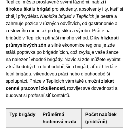
Teplice, město proslavené svými lázněmi, nabízí i
širokou škálu brigád
pro studenty, absolventy i ty, kteří si
chtějí přivydělat.
Nabídka brigád v Teplicích
je pestrá a
zahrnuje pozice v různých odvětvích, od gastronomie a
cestovního ruchu až po logistiku a výrobu. Práce na
brigádě v Teplicích přináší mnoho výhod. Díky
blízkosti
průmyslových zón
a silné ekonomice regionu je zde
stálá poptávka po brigádnících, což zvyšuje vaše šance
na nalezení vhodné brigády. Navíc si zde můžete vybírat
z krátkodobých i dlouhodobějších brigád, ať už hledáte
letní brigádu, víkendovou práci nebo dlouhodobější
spolupráci. Práce v Teplicích vám také umožní
získat
cenné pracovní zkušenosti
, rozvíjet své dovednosti a
budovat si profesní síť kontaktů.
Typ brigády
Průměrná
Počet nabídek
hodinová mzda
(přibližně)