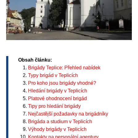
Obsah článku:
Brigády Teplice: Přehled nabídek
Typy brigád v Teplicích
Pro koho jsou brigády vhodné?
Hledání brigády v Teplicích
Platové ohodnocení brigád
Tipy pro hledání brigády
Nejčastější požadavky na brigádníky
Brigáda a studium v Teplicích
Výhody brigády v Teplicích
Kontakty na personální agentury