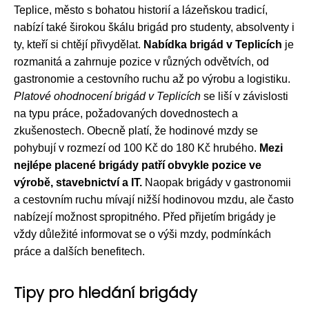
Teplice, město s bohatou historií a lázeňskou tradicí,
nabízí také širokou škálu brigád pro studenty, absolventy i
ty, kteří si chtějí přivydělat.
Nabídka brigád v Teplicích
je
rozmanitá a zahrnuje pozice v různých odvětvích, od
gastronomie a cestovního ruchu až po výrobu a logistiku.
Platové ohodnocení brigád v Teplicích
se liší v závislosti
na typu práce, požadovaných dovednostech a
zkušenostech. Obecně platí, že hodinové mzdy se
pohybují v rozmezí od 100 Kč do 180 Kč hrubého.
Mezi
nejlépe placené brigády patří obvykle pozice ve
výrobě, stavebnictví a IT.
Naopak brigády v gastronomii
a cestovním ruchu mívají nižší hodinovou mzdu, ale často
nabízejí možnost spropitného. Před přijetím brigády je
vždy důležité informovat se o výši mzdy, podmínkách
práce a dalších benefitech.
Tipy pro hledání brigády