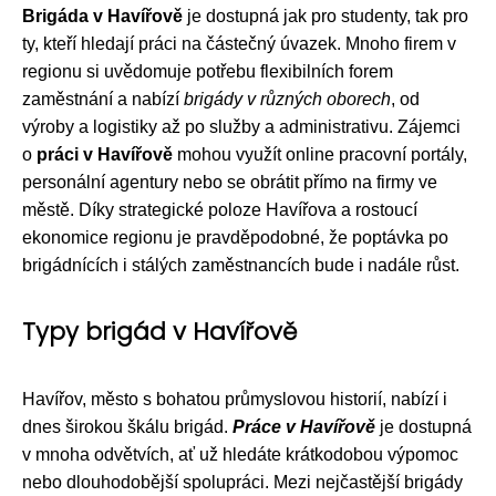
Brigáda v Havířově
je dostupná jak pro studenty, tak pro
ty, kteří hledají práci na částečný úvazek. Mnoho firem v
regionu si uvědomuje potřebu flexibilních forem
zaměstnání a nabízí
brigády v různých oborech
, od
výroby a logistiky až po služby a administrativu. Zájemci
o
práci v Havířově
mohou využít online pracovní portály,
personální agentury nebo se obrátit přímo na firmy ve
městě. Díky strategické poloze Havířova a rostoucí
ekonomice regionu je pravděpodobné, že poptávka po
brigádnících i stálých zaměstnancích bude i nadále růst.
Typy brigád v Havířově
Havířov, město s bohatou průmyslovou historií, nabízí i
dnes širokou škálu brigád.
Práce v Havířově
je dostupná
v mnoha odvětvích, ať už hledáte krátkodobou výpomoc
nebo dlouhodobější spolupráci. Mezi nejčastější brigády