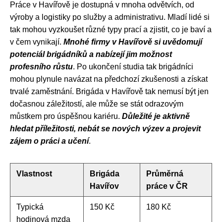
Práce v Havířově je dostupná v mnoha odvětvích, od
výroby a logistiky po služby a administrativu. Mladí lidé si
tak mohou vyzkoušet různé typy prací a zjistit, co je baví a
v čem vynikají.
Mnohé firmy v Havířově si uvědomují
potenciál brigádníků a nabízejí jim možnost
profesního růstu
. Po ukončení studia tak brigádníci
mohou plynule navázat na předchozí zkušenosti a získat
trvalé zaměstnání. Brigáda v Havířově tak nemusí být jen
dočasnou záležitostí, ale může se stát odrazovým
můstkem pro úspěšnou kariéru.
Důležité je aktivně
hledat příležitosti, nebát se nových výzev a projevit
zájem o práci a učení
.
Vlastnost
Brigáda
Průměrná
Havířov
práce v ČR
Typická
150 Kč
180 Kč
hodinová mzda