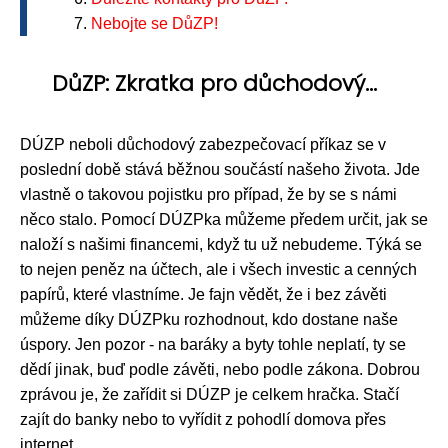
Nebojte se DůZP!
DůZP: Zkratka pro důchodový...
DÚZP neboli důchodový zabezpečovací příkaz se v
poslední době stává běžnou součástí našeho života. Jde
vlastně o takovou pojistku pro případ, že by se s námi
něco stalo. Pomocí DÚZPka můžeme předem určit, jak se
naloží s našimi financemi, když tu už nebudeme. Týká se
to nejen peněz na účtech, ale i všech investic a cenných
papírů, které vlastníme. Je fajn vědět, že i bez závěti
můžeme díky DÚZPku rozhodnout, kdo dostane naše
úspory. Jen pozor - na baráky a byty tohle neplatí, ty se
dědí jinak, buď podle závěti, nebo podle zákona. Dobrou
zprávou je, že zařídit si DÚZP je celkem hračka. Stačí
zajít do banky nebo to vyřídit z pohodlí domova přes
internet.