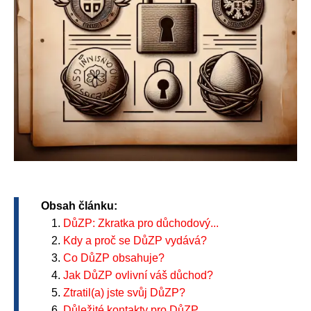
Obsah článku:
DůZP: Zkratka pro důchodový...
Kdy a proč se DůZP vydává?
Co DůZP obsahuje?
Jak DůZP ovlivní váš důchod?
Ztratil(a) jste svůj DůZP?
Důležité kontakty pro DůZP.