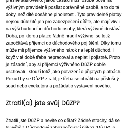
přesně stanoveno, jakou částku musí osoba povinná
výživným pravidelně posílat oprávněné osobě, a to do té
doby, než dítě dosáhne plnoletosti. Tyto pravidelné platby
nejsou důležité jen pro zabezpečení dítěte, ale mají vliv i
na výši budoucího důchodu osoby, která výživné dostává.
Doba, po kterou plátce řádně hradil výživné, se totiž
započítává příjemci do důchodového pojištění. Díky tomu
může mít příjemce výživného nárok na lepší důchod, i
když v té době třeba nepracoval a neplatil pojistné. Proto
je zásadní, aby si příjemci výživného DůZP dobře
uschovali - slouží totiž jako potvrzení o přijatých platbách.
Pokud by se DůZP ztratil, je třeba se obrátit na příslušný
soud nebo exekutora a požádat o vystavení nového.
Ztratil(a) jste svůj DůZP?
Ztratili jste DůZP a nevíte co dělat? Žádné strachy, dá se
to vyřešit. Důchodový zabezpečovací příkaz (DůZP) je