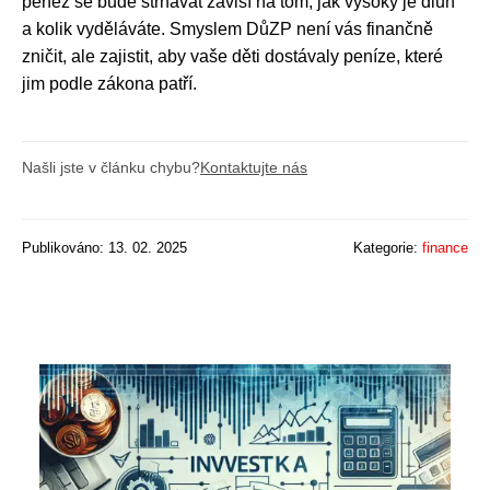
peněz se bude strhávat závisí na tom, jak vysoký je dluh
a kolik vyděláváte. Smyslem DůZP není vás finančně
zničit, ale zajistit, aby vaše děti dostávaly peníze, které
jim podle zákona patří.
Našli jste v článku chybu?
Kontaktujte nás
Publikováno: 13. 02. 2025
Kategorie:
finance