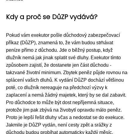
Kdy a proč se DůZP vydává?
Pokud vám exekutor pošle důchodový zabezpečovací
příkaz (DůZP), znamená to, že vám budou strhávat
peníze přímo z důchodu. Jde o běžný postup, když
dlužník nemá jak jinak splatit své dluhy. Exekutor tímto
způsobem zajistí, že dostanete jen část důchodu -
takzvané životní minimum. Zbytek peněz půjde rovnou na
splácení vašich dluhů. K vydání DůZP dochází většinou
poté, co dlužník nereaguje na předchozí výzvy k
zaplacení a nemá žádný majetek, který by se dal zabavit.
Pro důchodce to může být dost nepříjemná situace,
protože jim pak zbývá na živobytí opravdu málo peněz.
Proto je lepší řešit dluhy včas a nedostat se do exekuce.
Jakmile je DůZP vydán, není cesty zpět a srážky z
důchodu budou probíhat automaticky každý měsíc.