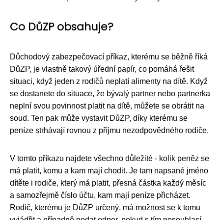
Co DůZP obsahuje?
Důchodový zabezpečovací příkaz, kterému se běžně říká
DůZP, je vlastně takový úřední papír, co pomáhá řešit
situaci, když jeden z rodičů neplatí alimenty na dítě. Když
se dostanete do situace, že bývalý partner nebo partnerka
neplní svou povinnost platit na dítě, můžete se obrátit na
soud. Ten pak může vystavit DůZP, díky kterému se
peníze strhávají rovnou z příjmu nezodpovědného rodiče.
V tomto příkazu najdete všechno důležité - kolik peněz se
má platit, komu a kam mají chodit. Je tam napsané jméno
dítěte i rodiče, který má platit, přesná částka každý měsíc
a samozřejmě číslo účtu, kam mají peníze přicházet.
Rodič, kterému je DůZP určený, má možnost se k tomu
vyjádřit a případně podat odpor, pokud s tím nesouhlasí.