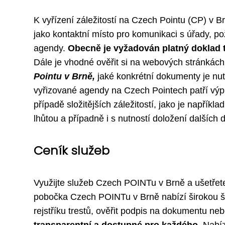
K vyřízení záležitostí na Czech Pointu (CP) v Br
jako kontaktní místo pro komunikaci s úřady, p
agendy.
Obecně je vyžadován platný doklad t
Dále je vhodné ověřit si na webových stránkác
Pointu v Brně,
jaké konkrétní dokumenty je nut
vyřizované agendy na Czech Pointech patří výpis
případě složitějších záležitostí, jako je napříkl
lhůtou a případně i s nutností doložení dalších
Ceník služeb
Využijte služeb Czech POINTu v Brně a ušetřete 
pobočka Czech POINTu v Brně nabízí širokou šká
rejstříku trestů, ověřit podpis na dokumentu ne
transparentní a dostupné pro každého.
Nabízí