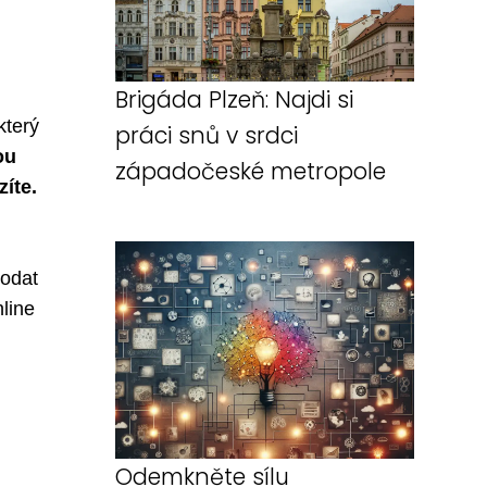
Brigáda Plzeň: Najdi si
který
práci snů v srdci
ou
západočeské metropole
íte.
podat
nline
Odemkněte sílu