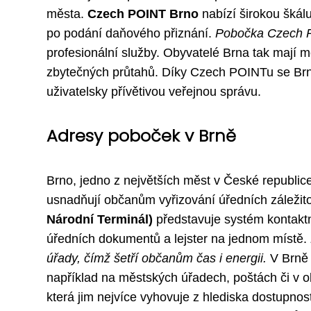
města.
Czech POINT Brno
nabízí širokou škálu
po podání daňového přiznání.
Pobočka Czech 
profesionální služby. Obyvatelé Brna tak mají mo
zbytečných průtahů. Díky Czech POINTu se Br
uživatelsky přívětivou veřejnou správu.
Adresy poboček v Brně
Brno, jedno z největších měst v České republi
usnadňují občanům vyřizování úředních záležito
Národní Terminál)
představuje systém kontaktní
úředních dokumentů a lejster na jednom místě.
úřady, čímž šetří občanům čas i energii.
V Brně 
například na městských úřadech, poštách či v 
která jim nejvíce vyhovuje z hlediska dostupno