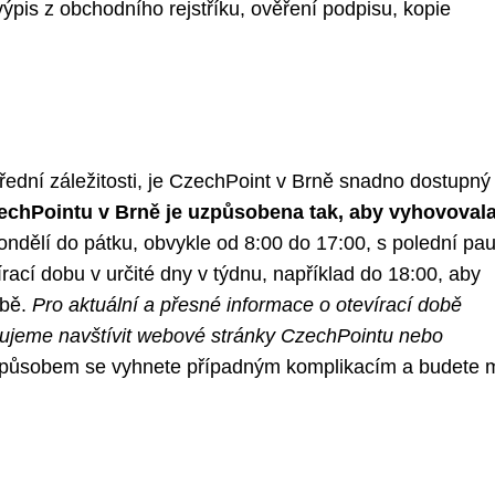
 výpis z obchodního rejstříku, ověření podpisu, kopie
 úřední záležitosti, je CzechPoint v Brně snadno dostupný
echPointu v Brně je uzpůsobena tak, aby vyhovovala
ndělí do pátku, obvykle od 8:00 do 17:00, s polední pa
cí dobu v určité dny v týdnu, například do 18:00, aby
obě.
Pro aktuální a přesné informace o otevírací době
ujeme navštívit webové stránky CzechPointu nebo
působem se vyhnete případným komplikacím a budete m