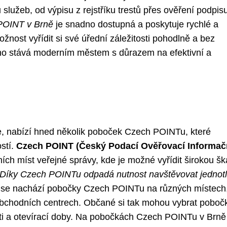
 služeb, od výpisu z rejstříku trestů přes ověření podpis
POINT v Brně
je snadno dostupná a poskytuje rychlé a
žnost vyřídit si své úřední záležitosti pohodlně a bez
no stává moderním městem s důrazem na efektivní a
ce, nabízí hned několik poboček Czech POINTu, které
stí.
Czech POINT (Český Podací Ověřovací Informač
ch míst veřejné správy, kde je možné vyřídit širokou šk
Díky Czech POINTu odpadá nutnost navštěvovat jednotl
se nachází pobočky Czech POINTu na různých místech
obchodních centrech. Občané si tak mohou vybrat poboč
sti a otevírací doby. Na pobočkách Czech POINTu v Brně