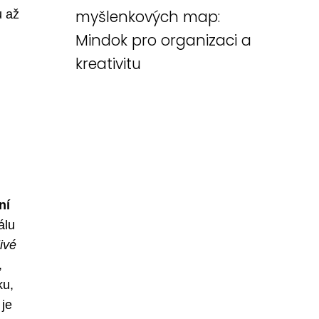
myšlenkových map:
u až
Mindok pro organizaci a
kreativitu
ní
álu
ivé
,
ku,
 je