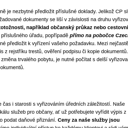
ně je nezbytné předložit příslušné doklady. Jelikož CP s
ožadované dokumenty se liší v závislosti na druhu vyřizo
otožnosti, například občanský průkaz nebo cestovní
h příslušného úřadu, popřípadě
přímo na pobočce Czec
né předložit k vyřízení vašeho požadavku. Mezi nejčastě
 z rejstříku trestů, ověření podpisu či kopie dokumentů
ad změna trvalého pobytu, je nutné počítat s delší vyřizova
 dokumentů.
čas i starosti s vyřizováním úředních záležitostí. Naše
lu služeb pro občany, ať už potřebujete vyřídit výpis z
bo podat daňové přiznání.
Ceny za naše služby jsou
me individuální přístup ke každému klientovi a rádi vá