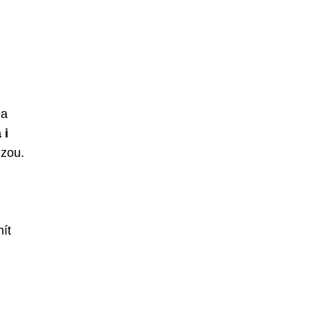
 a
 i
uzou.
ít