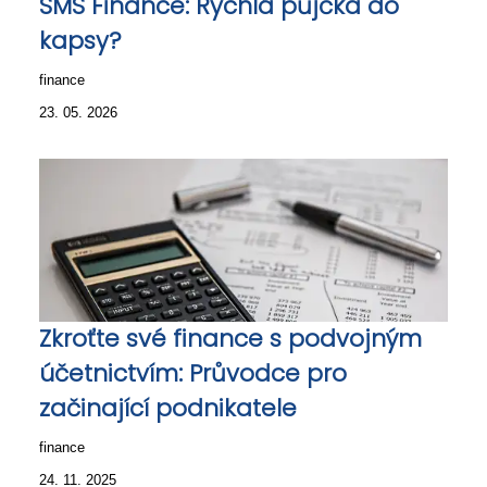
SMS Finance: Rychlá půjčka do
kapsy?
finance
23. 05. 2026
Zkroťte své finance s podvojným
účetnictvím: Průvodce pro
začinající podnikatele
finance
24. 11. 2025