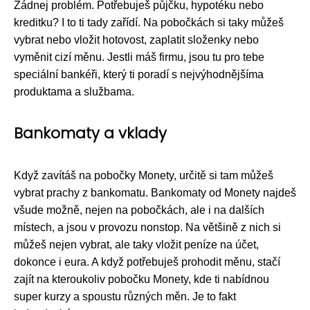
Žádnej problém. Potřebuješ půjčku, hypotéku nebo
kreditku? I to ti tady zařídí. Na pobočkách si taky můžeš
vybrat nebo vložit hotovost, zaplatit složenky nebo
vyměnit cizí měnu. Jestli máš firmu, jsou tu pro tebe
speciální bankéři, který ti poradí s nejvýhodnějšíma
produktama a službama.
Bankomaty a vklady
Když zavítáš na pobočky Monety, určitě si tam můžeš
vybrat prachy z bankomatu. Bankomaty od Monety najdeš
všude možně, nejen na pobočkách, ale i na dalších
místech, a jsou v provozu nonstop. Na většině z nich si
můžeš nejen vybrat, ale taky vložit peníze na účet,
dokonce i eura. A když potřebuješ prohodit měnu, stačí
zajít na kteroukoliv pobočku Monety, kde ti nabídnou
super kurzy a spoustu různých měn. Je to fakt