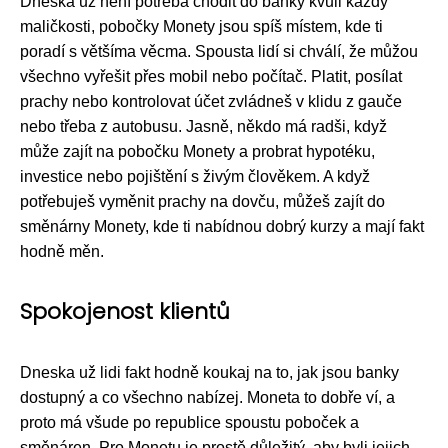
Dneska už není potřeba chodit do banky kvůli každý
maličkosti, pobočky Monety jsou spíš místem, kde ti
poradí s většíma věcma. Spousta lidí si chválí, že můžou
všechno vyřešit přes mobil nebo počítač. Platit, posílat
prachy nebo kontrolovat účet zvládneš v klidu z gauče
nebo třeba z autobusu. Jasně, někdo má radši, když
může zajít na pobočku Monety a probrat hypotéku,
investice nebo pojištění s živým člověkem. A když
potřebuješ vyměnit prachy na dovču, můžeš zajít do
směnárny Monety, kde ti nabídnou dobrý kurzy a mají fakt
hodně měn.
Spokojenost klientů
Dneska už lidi fakt hodně koukaj na to, jak jsou banky
dostupný a co všechno nabízej. Moneta to dobře ví, a
proto má všude po republice spoustu poboček a
směnáren. Pro Monetu je prostě důležitý, aby byli jejich