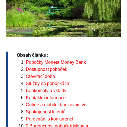
Obsah článku:
Pobočky Moneta Money Bank
Dostupnost poboček
Otevírací doba
Služby na pobočkách
Bankomaty a vklady
Kontaktní informace
Online a mobilní bankovnictví
Spokojenost klientů
Porovnání s konkurencí
0 Budoucnost poboček Moneta