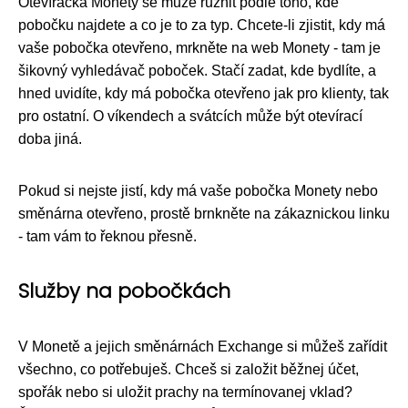
Otevíračka Monety se může různit podle toho, kde
pobočku najdete a co je to za typ. Chcete-li zjistit, kdy má
vaše pobočka otevřeno, mrkněte na web Monety - tam je
šikovný vyhledávač poboček. Stačí zadat, kde bydlíte, a
hned uvidíte, kdy má pobočka otevřeno jak pro klienty, tak
pro ostatní. O víkendech a svátcích může být otevírací
doba jiná.
Pokud si nejste jistí, kdy má vaše pobočka Monety nebo
směnárna otevřeno, prostě brnkněte na zákaznickou linku
- tam vám to řeknou přesně.
Služby na pobočkách
V Monetě a jejich směnárnách Exchange si můžeš zařídit
všechno, co potřebuješ. Chceš si založit běžnej účet,
spořák nebo si uložit prachy na termínovanej vklad?