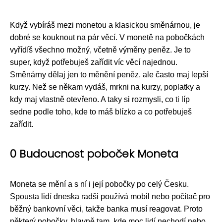
Když vybíráš mezi monetou a klasickou směnárnou, je
dobré se kouknout na pár věcí. V monetě na pobočkách
vyřídíš všechno možný, včetně výměny peněz. Je to
super, když potřebuješ zařídit víc věcí najednou.
Směnárny dělaj jen to měnění peněz, ale často maj lepší
kurzy. Než se někam vydáš, mrkni na kurzy, poplatky a
kdy maj vlastně otevřeno. A taky si rozmysli, co ti líp
sedne podle toho, kde to máš blízko a co potřebuješ
zařídit.
0 Budoucnost poboček Moneta
Moneta se mění a s ní i její pobočky po celý Česku.
Spousta lidí dneska radši používá mobil nebo počítač pro
běžný bankovní věci, takže banka musí reagovat. Proto
některý pobočky, hlavně tam, kde moc lidí nechodí nebo