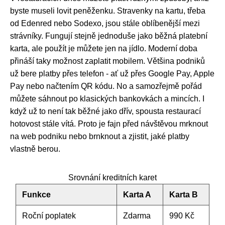
byste museli lovit peněženku. Stravenky na kartu, třeba
od Edenred nebo Sodexo, jsou stále oblíbenější mezi
strávníky. Fungují stejně jednoduše jako běžná platební
karta, ale použít je můžete jen na jídlo. Moderní doba
přináší taky možnost zaplatit mobilem. Většina podniků
už bere platby přes telefon - ať už přes Google Pay, Apple
Pay nebo načtením QR kódu. No a samozřejmě pořád
můžete sáhnout po klasických bankovkách a mincích. I
když už to není tak běžné jako dřív, spousta restaurací
hotovost stále vítá. Proto je fajn před návštěvou mrknout
na web podniku nebo brnknout a zjistit, jaké platby
vlastně berou.
Srovnání kreditních karet
Funkce
Karta A
Karta B
Roční poplatek
Zdarma
990 Kč