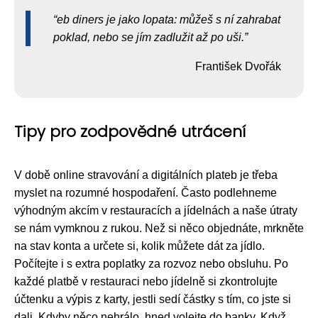
eb diners je jako lopata: můžeš s ní zahrabat
poklad, nebo se jím zadlužit až po uši.
František Dvořák
Tipy pro zodpovědné utrácení
V době online stravování a digitálních plateb je třeba
myslet na rozumné hospodaření. Často podlehneme
výhodným akcím v restauracích a jídelnách a naše útraty
se nám vymknou z rukou. Než si něco objednáte, mrkněte
na stav konta a určete si, kolik můžete dát za jídlo.
Počítejte i s extra poplatky za rozvoz nebo obsluhu. Po
každé platbě v restauraci nebo jídelně si zkontrolujte
účtenku a výpis z karty, jestli sedí částky s tím, co jste si
dali. Kdyby něco nehrálo, hned volejte do banky. Když