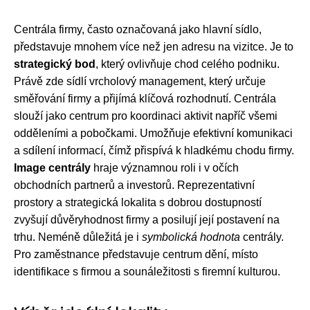
Centrála firmy, často označovaná jako hlavní sídlo,
představuje mnohem více než jen adresu na vizitce. Je to
strategický bod
, který ovlivňuje chod celého podniku.
Právě zde sídlí vrcholový management, který určuje
směřování firmy a přijímá klíčová rozhodnutí. Centrála
slouží jako centrum pro koordinaci aktivit napříč všemi
odděleními a pobočkami. Umožňuje efektivní komunikaci
a sdílení informací, čímž přispívá k hladkému chodu firmy.
Image centrály
hraje významnou roli i v očích
obchodních partnerů a investorů. Reprezentativní
prostory a strategická lokalita s dobrou dostupností
zvyšují důvěryhodnost firmy a posilují její postavení na
trhu. Neméně důležitá je i
symbolická hodnota
centrály.
Pro zaměstnance představuje centrum dění, místo
identifikace s firmou a sounáležitosti s firemní kulturou.