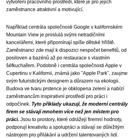
vytvoření pracovního prostředí, které je pro jejich
zaměstnance atraktivní a motivující.
Například centrála společnosti Google v kalifornském
Mountain View je proslulá svými netradičními
kancelářemi, které připomínají spíše dětské hřiště.
Zaměstnanci zde mají k dispozici nespočet benefitů, od
posiloven a bazénů až po restaurace s vlastním
šéfkuchařem. Podobně i centrála společnosti Apple v
Cupertinu v Kalifornii, známá jako "Apple Park", zaujme
svým futuristickým designem a důrazem na ekologii.
Budova ve tvaru prstence je obklopena zelení a nabízí
zaměstnancům inspirativní prostředí pro práci i
odpočinek.
Tyto příklady ukazují, že moderní centrály
firem se stávají mnohem více než jen místem pro
práci.
Jsou to prostory, které odrážejí firemní hodnoty,
podporují kreativitu a spolupráci a stávají se důležitým
nástrojem pro přilákání a udržení talentovaných lidí.