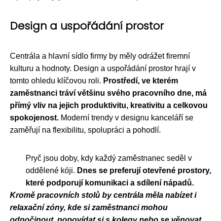
Design a uspořádání prostor
Centrála a hlavní sídlo firmy by měly odrážet firemní
kulturu a hodnoty. Design a uspořádání prostor hrají v
tomto ohledu klíčovou roli.
Prostředí, ve kterém
zaměstnanci tráví většinu svého pracovního dne, má
přímý vliv na jejich produktivitu, kreativitu a celkovou
spokojenost.
Moderní trendy v designu kanceláří se
zaměřují na flexibilitu, spolupráci a pohodlí.
Pryč jsou doby, kdy každý zaměstnanec seděl v
oddělené kóji.
Dnes se preferují otevřené prostory,
které podporují komunikaci a sdílení nápadů.
Kromě pracovních stolů by centrála měla nabízet i
relaxační zóny, kde si zaměstnanci mohou
odpočinout, popovídat si s kolegy nebo se věnovat