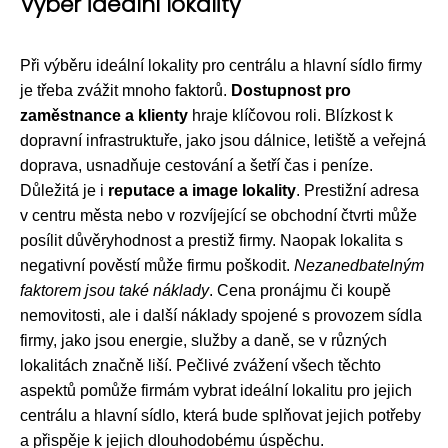
Výběr ideální lokality
Při výběru ideální lokality pro centrálu a hlavní sídlo firmy
je třeba zvážit mnoho faktorů.
Dostupnost pro
zaměstnance a klienty
hraje klíčovou roli. Blízkost k
dopravní infrastruktuře, jako jsou dálnice, letiště a veřejná
doprava, usnadňuje cestování a šetří čas i peníze.
Důležitá je i
reputace a image lokality
. Prestižní adresa
v centru města nebo v rozvíjející se obchodní čtvrti může
posílit důvěryhodnost a prestiž firmy. Naopak lokalita s
negativní pověstí může firmu poškodit.
Nezanedbatelným
faktorem jsou také náklady
. Cena pronájmu či koupě
nemovitosti, ale i další náklady spojené s provozem sídla
firmy, jako jsou energie, služby a daně, se v různých
lokalitách značně liší. Pečlivé zvážení všech těchto
aspektů pomůže firmám vybrat ideální lokalitu pro jejich
centrálu a hlavní sídlo, která bude splňovat jejich potřeby
a přispěje k jejich dlouhodobému úspěchu.