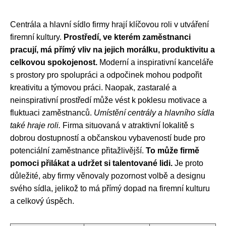
Centrála a hlavní sídlo firmy hrají klíčovou roli v utváření
firemní kultury.
Prostředí, ve kterém zaměstnanci
pracují, má přímý vliv na jejich morálku, produktivitu a
celkovou spokojenost.
Moderní a inspirativní kanceláře
s prostory pro spolupráci a odpočinek mohou podpořit
kreativitu a týmovou práci. Naopak, zastaralé a
neinspirativní prostředí může vést k poklesu motivace a
fluktuaci zaměstnanců.
Umístění centrály a hlavního sídla
také hraje roli.
Firma situovaná v atraktivní lokalitě s
dobrou dostupností a občanskou vybaveností bude pro
potenciální zaměstnance přitažlivější.
To může firmě
pomoci přilákat a udržet si talentované lidi.
Je proto
důležité, aby firmy věnovaly pozornost volbě a designu
svého sídla, jelikož to má přímý dopad na firemní kulturu
a celkový úspěch.