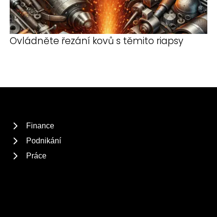
Ovládněte řezání kovů s těmito riapsy
Finance
Podnikání
Práce