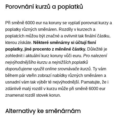
Porovnání kurzů a poplatků
Při směně 6000 eur na koruny se vyplatí porovnat kurzy a
poplatky různých směnáren. Rozdíly v kurzech a
poplatcích můžou být značné a ovlivnit tak finální částku,
kterou získáte.
Některé směnárny si účtují fixní
poplatky, jiné procento z měněné částky.
Důležité je
zohlednit i aktuální kurz koruny vůči euru.
Pro nalezení
nejvýhodnějšího kurzu a nejnižších poplatků
doporučujeme využít online srovnávače kurzů.
Ty vám
během pár vteřin zobrazí nabídky různých směnáren a
usnadní vám tak výběr té nejvýhodnější. Pamatujte, že i
zdánlivě malý rozdíl v kurzu může při směně 6000 eur
znamenat rozdíl stovek korun.
Alternativy ke směnárnám