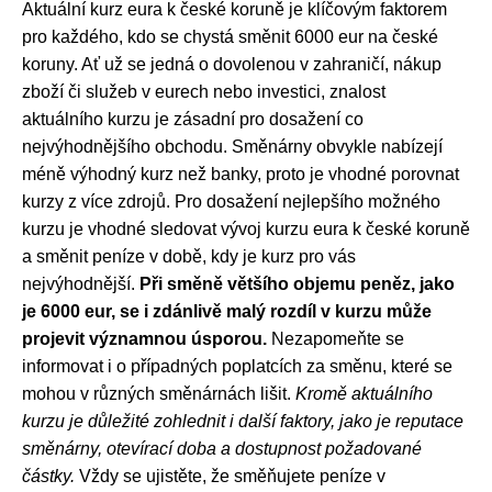
Aktuální kurz eura k české koruně je klíčovým faktorem
pro každého, kdo se chystá směnit 6000 eur na české
koruny. Ať už se jedná o dovolenou v zahraničí, nákup
zboží či služeb v eurech nebo investici, znalost
aktuálního kurzu je zásadní pro dosažení co
nejvýhodnějšího obchodu. Směnárny obvykle nabízejí
méně výhodný kurz než banky, proto je vhodné porovnat
kurzy z více zdrojů. Pro dosažení nejlepšího možného
kurzu je vhodné sledovat vývoj kurzu eura k české koruně
a směnit peníze v době, kdy je kurz pro vás
nejvýhodnější.
Při směně většího objemu peněz, jako
je 6000 eur, se i zdánlivě malý rozdíl v kurzu může
projevit významnou úsporou.
Nezapomeňte se
informovat i o případných poplatcích za směnu, které se
mohou v různých směnárnách lišit.
Kromě aktuálního
kurzu je důležité zohlednit i další faktory, jako je reputace
směnárny, otevírací doba a dostupnost požadované
částky.
Vždy se ujistěte, že směňujete peníze v