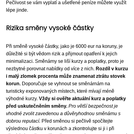
Pečlivost se vám vyplatí a ušetřené peníze můžete využít
lépe jinde.
Rizika směny vysoké částky
Při směně vysoké částky, jako je 6000 eur na koruny, je
důležité si být vědom rizik a přijmout opatření k jejich
minimalizaci. Směnárny se liší kurzy a poplatky, proto je
nezbytné porovnat nabídky od více z nich.
Rozdíl v kurzu
i malý zlomek procenta může znamenat ztrátu stovek
korun.
Doporučuje se vyhnout se směnárnám na
turisticky exponovaných místech, které mívají méně
výhodné kurzy.
Vždy si ověřte aktuální kurz a poplatky
před uskutečněním směny.
Pro větší bezpečnost je
vhodné zvolit zavedenou a důvěryhodnou směnárnu s
dobrou reputací.
Před směnou si pečlivě spočítejte
výslednou částku v korunách a zkontrolujte si ji i při