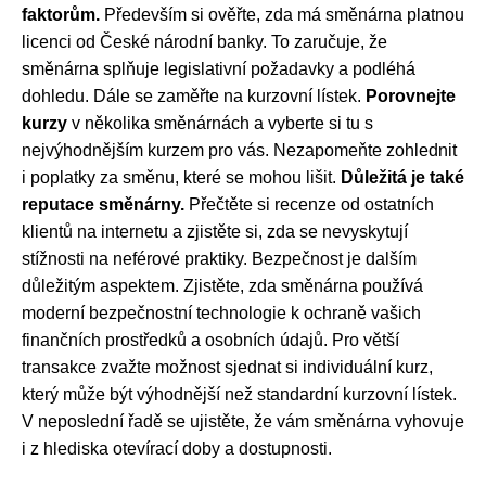
faktorům.
Především si ověřte, zda má směnárna platnou
licenci od České národní banky. To zaručuje, že
směnárna splňuje legislativní požadavky a podléhá
dohledu. Dále se zaměřte na kurzovní lístek.
Porovnejte
kurzy
v několika směnárnách a vyberte si tu s
nejvýhodnějším kurzem pro vás. Nezapomeňte zohlednit
i poplatky za směnu, které se mohou lišit.
Důležitá je také
reputace směnárny.
Přečtěte si recenze od ostatních
klientů na internetu a zjistěte si, zda se nevyskytují
stížnosti na neférové praktiky. Bezpečnost je dalším
důležitým aspektem. Zjistěte, zda směnárna používá
moderní bezpečnostní technologie k ochraně vašich
finančních prostředků a osobních údajů. Pro větší
transakce zvažte možnost sjednat si individuální kurz,
který může být výhodnější než standardní kurzovní lístek.
V neposlední řadě se ujistěte, že vám směnárna vyhovuje
i z hlediska otevírací doby a dostupnosti.