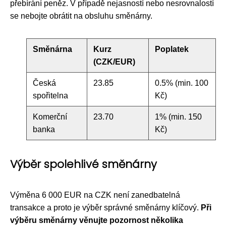
přebírání peněz. V případě nejasností nebo nesrovnalostí
se nebojte obrátit na obsluhu směnárny.
Směnárna
Kurz
Poplatek
(CZK/EUR)
Česká
23.85
0.5% (min. 100
spořitelna
Kč)
Komerční
23.70
1% (min. 150
banka
Kč)
Výběr spolehlivé směnárny
Výměna 6 000 EUR na CZK není zanedbatelná
transakce a proto je výběr správné směnárny klíčový.
Při
výběru směnárny věnujte pozornost několika