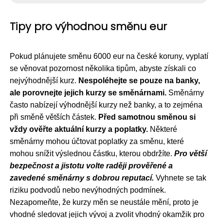
Tipy pro výhodnou směnu eur
Pokud plánujete směnu 6000 eur na české koruny, vyplatí
se věnovat pozornost několika tipům, abyste získali co
nejvýhodnější kurz.
Nespoléhejte se pouze na banky,
ale porovnejte jejich kurzy se směnárnami.
Směnárny
často nabízejí výhodnější kurzy než banky, a to zejména
při směně větších částek.
Před samotnou směnou si
vždy ověřte aktuální kurzy a poplatky.
Některé
směnárny mohou účtovat poplatky za směnu, které
mohou snížit výslednou částku, kterou obdržíte.
Pro větší
bezpečnost a jistotu volte raději prověřené a
zavedené směnárny s dobrou reputací.
Vyhnete se tak
riziku podvodů nebo nevýhodných podmínek.
Nezapomeňte, že kurzy měn se neustále mění, proto je
vhodné sledovat jejich vývoj a zvolit vhodný okamžik pro